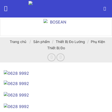
Bỏ
qua
nội
dung
/
/
/
Trang chủ
Sản phẩm
Thiết Bị Đo Lường
Phụ Kiện
Thiết Bị Đo