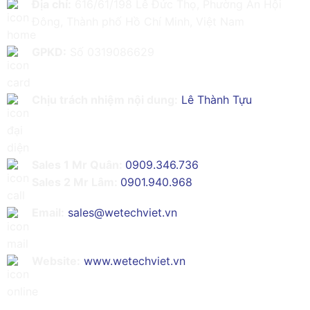
Địa chỉ:
616/61/198 Lê Đức Thọ, Phường An Hội
Đông, Thành phố Hồ Chí Minh, Việt Nam
GPKD:
Số 0319086629
Chịu trách nhiệm nội dung:
Lê Thành Tựu
Sales 1 Mr Quân:
0909.346.736
Sales 2 Mr Lâm:
0901.940.968
Email:
sales@wetechviet.vn
Website:
www.wetechviet.vn