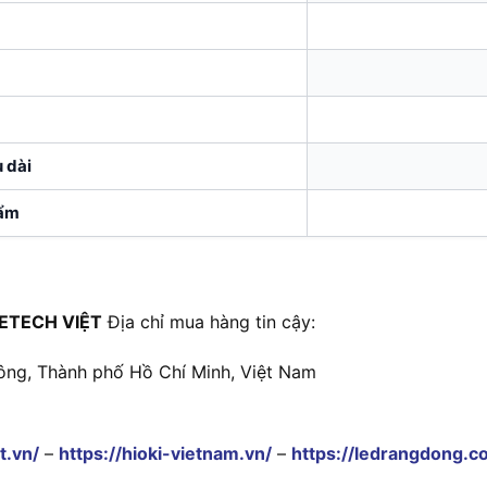
 dài
hẩm
ETECH VIỆT
Địa chỉ mua hàng tin cậy:
ông, Thành phố Hồ Chí Minh, Việt Nam
t.vn/
–
https://hioki-vietnam.vn/
–
https://ledrangdong.c