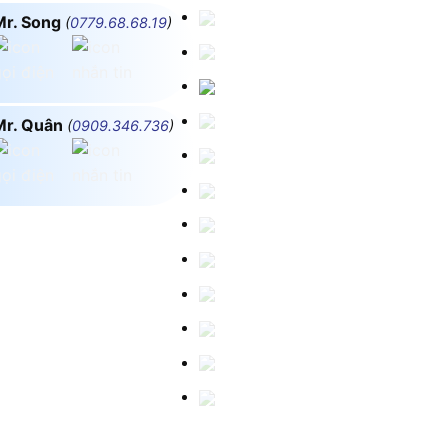
Mr. Song
(
0779.68.68.19
)
Mr. Quân
(
0909.346.736
)