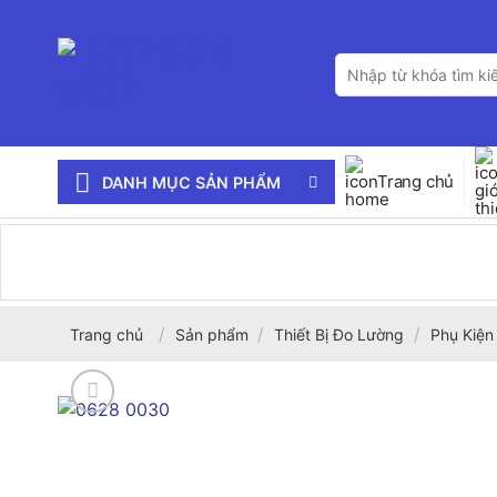
Bỏ
qua
Tìm
nội
kiếm:
dung
Trang chủ
DANH MỤC SẢN PHẨM
/
/
/
Trang chủ
Sản phẩm
Thiết Bị Đo Lường
Phụ Kiện 