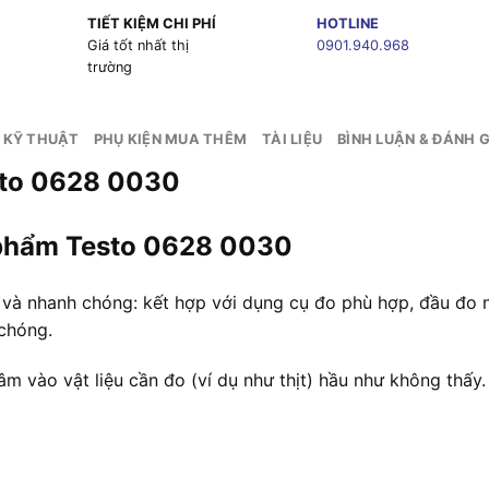
TIẾT KIỆM CHI PHÍ
HOTLINE
g
Giá tốt nhất thị
0901.940.968
trường
 KỸ THUẬT
PHỤ KIỆN MUA THÊM
TÀI LIỆU
BÌNH LUẬN & ĐÁNH G
sto 0628 0030
c phẩm Testo 0628 0030
g và nhanh chóng: kết hợp với dụng cụ đo phù hợp, đầu đo 
chóng.
m vào vật liệu cần đo (ví dụ như thịt) hầu như không thấy