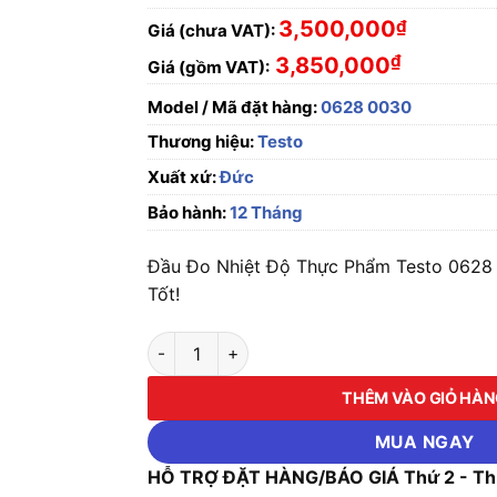
3,500,000
₫
Giá (chưa VAT):
₫
3,850,000
Giá (gồm VAT):
Model / Mã đặt hàng:
0628 0030
Thương hiệu:
Testo
Xuất xứ:
Đức
Bảo hành:
12 Tháng
Đầu Đo Nhiệt Độ Thực Phẩm Testo 0628 
Tốt!
Đầu Đo Nhiệt Độ Thực Phẩm Testo 0628 003
THÊM VÀO GIỎ HÀ
MUA NGAY
HỖ TRỢ ĐẶT HÀNG/BÁO GIÁ Thứ 2 - Thứ