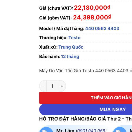
22,180,000
₫
Giá (chưa VAT):
₫
24,398,000
Giá (gồm VAT):
Model / Mã đặt hàng:
440 0563 4403
Thương hiệu:
Testo
Xuất xứ:
Trung Quốc
Bảo hành:
12 tháng
Máy Đo Vận Tốc Gió Testo 440 0563 4403 chí
Máy Đo Vận Tốc Gió Testo 440 0563 4403 số
THÊM VÀO GIỎ HÀ
MUA NGAY
HỖ TRỢ ĐẶT HÀNG/BÁO GIÁ Thứ 2 - Thứ
Mr. Lâm
(
0901.940.968
)