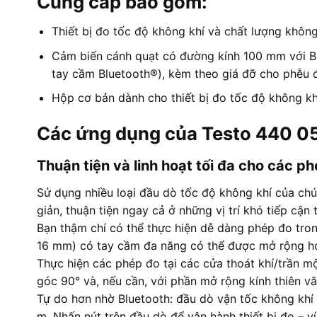
Cung cấp bao gồm:
Thiết bị đo tốc độ không khí và chất lượng khôn
Cảm biến cánh quạt có đường kính 100 mm với B
tay cầm Bluetooth®), kèm theo giá đỡ cho phễu đ
Hộp cơ bản dành cho thiết bị đo tốc độ không kh
Các ứng dụng của Testo 440 
Thuận tiện và linh hoạt tối đa cho các p
Sử dụng nhiều loại đầu dò tốc độ không khí của ch
giản, thuận tiện ngay cả ở những vị trí khó tiếp cận
Bạn thậm chí có thể thực hiện dễ dàng phép đo tron
16 mm) có tay cầm đa năng có thể được mở rộng hơn
Thực hiện các phép đo tại các cửa thoát khí/trần 
góc 90° và, nếu cần, với phần mở rộng kính thiên vă
Tự do hơn nhờ Bluetooth: đầu dò vận tốc không khí 
m. Nhấn nút trên đầu dò để vận hành thiết bị đo – ví