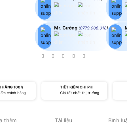
Mr. Cường
(
0779.008.018
)
H HÃNG 100%
TIẾT KIỆM CHI PHÍ
hẩm chính hãng
Giá tốt nhất thị trường
ua thêm
Tài liệu
Bình lu