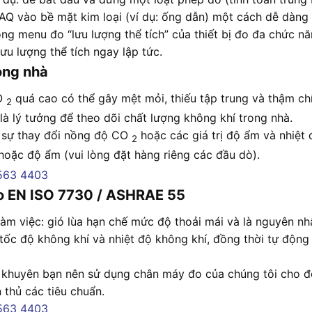
AQ vào bề mặt kim loại (ví dụ: ống dẫn) một cách dễ dàn
trong menu đo “lưu lượng thể tích” của thiết bị đo đa chức 
lưu lượng thể tích ngay lập tức.
ong nhà
CO
quá cao có thể gây mệt mỏi, thiếu tập trung và thậm chí 
2
à lý tưởng để theo dõi chất lượng không khí trong nhà.
õi sự thay đổi nồng độ CO
hoặc các giá trị độ ẩm và nhiệt 
2
hoặc độ ẩm (vui lòng đặt hàng riêng các đầu dò).
o EN ISO 7730 / ASHRAE 55
i làm việc: gió lùa hạn chế mức độ thoải mái và là nguyên n
 tốc độ không khí và nhiệt độ không khí, đồng thời tự động 
 khuyên bạn nên sử dụng chân máy đo của chúng tôi cho đo
 thủ các tiêu chuẩn.