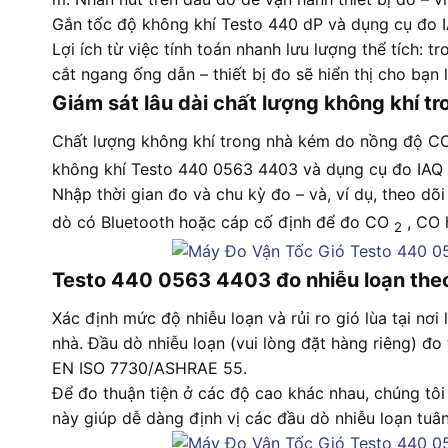
Gắn tốc độ không khí Testo 440 dP và dụng cụ đo I
Lợi ích từ việc tính toán nhanh lưu lượng thể tích: 
cắt ngang ống dẫn – thiết bị đo sẽ hiển thị cho bạn 
Giám sát lâu dài chất lượng không khí tr
Chất lượng không khí trong nhà kém do nồng độ 
không khí Testo 440 0563 4403 và dụng cụ đo IAQ l
Nhập thời gian đo và chu kỳ đo – và, ví dụ, theo d
dò có Bluetooth hoặc cáp cố định để đo CO
, CO 
2
Testo 440 0563 4403 đo nhiễu loạn the
Xác định mức độ nhiễu loạn và rủi ro gió lùa tại nơ
nhà. Đầu dò nhiễu loạn (vui lòng đặt hàng riêng) đo
EN ISO 7730/ASHRAE 55.
Để đo thuận tiện ở các độ cao khác nhau, chúng tôi
này giúp dễ dàng định vị các đầu dò nhiễu loạn tuân