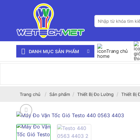
Bỏ
qua
Tìm
nội
kiếm:
dung
Trang chủ
DANH MỤC SẢN PHẨM
/
/
/
Trang chủ
Sản phẩm
Thiết Bị Đo Lường
Thiết Bị