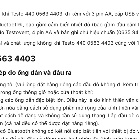
g khí Testo 440 0563 4403, đi kèm với 3 pin AA, cáp USB v
luetooth®, bao gồm cảm biến nhiệt độ (bao gồm đầu cảm 
o Testovent, 4 pin AA và bản ghi chú hiệu chuẩn (0635 94
í và chất lượng không khí Testo 440 0563 4403 cùng với 1
0563 4403
hép đo ống dẫn và đầu ra
úng tôi (vui lòng đặt hàng riêng các đầu dò không đi kèm 
 trong ống thông gió hoặc cửa thoát khí:
g các ống dẫn đặc biệt lớn. Điều này là do kính thiên văn
 nữa bằng cách sử dụng phần mở rộng của kính thiên văn 
một cách dễ dàng và không cần sử dụng thang. Lắp đầu dò c
n (cả hai đều có thể được đặt hàng riêng).
có Bluetooth không có kết nối cáp bất tiện với thiết bị đ
 dụ: để bắt đầu và dừng một loạt phép đo (tính toán trung b