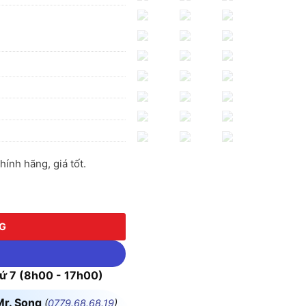
nh hãng, giá tốt.
 lượng
NG
 7 (8h00 - 17h00)
Mr. Song
(
0779.68.68.19
)