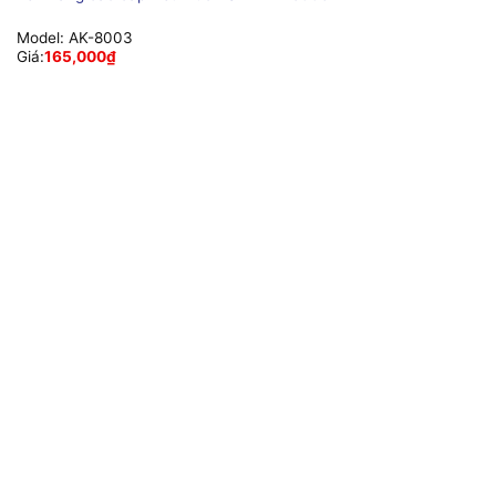
Model:
AK-8003
Giá:
165,000
₫