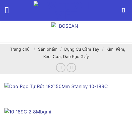
Bỏ
qua
nội
dung
/
/
/
Trang chủ
Sản phẩm
Dụng Cụ Cầm Tay
Kìm, Kềm,
Kéo, Cưa, Dao Rọc Giấy