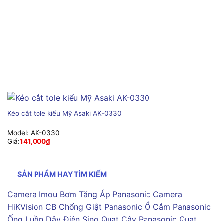
Kéo cắt tole kiểu Mỹ Asaki AK-0330
Model:
AK-0330
Giá:
141,000
₫
SẢN PHẨM HAY TÌM KIẾM
Camera Imou
Bơm Tăng Áp Panasonic
Camera
HiKVision
CB Chống Giật Panasonic
Ổ Cắm Panasonic
Ống Luồn Dây Điện Sino
Quạt Cây Panasonic
Quạt