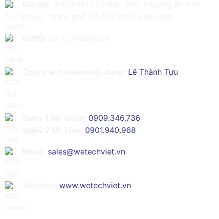
Địa chỉ:
616/61/198 Lê Đức Thọ, Phường An Hội
Đông, Thành phố Hồ Chí Minh, Việt Nam
GPKD:
Số 0319086629
Chịu trách nhiệm nội dung:
Lê Thành Tựu
Sales 1 Mr Quân:
0909.346.736
Sales 2 Mr Lâm:
0901.940.968
Email:
sales@wetechviet.vn
Website:
www.wetechviet.vn