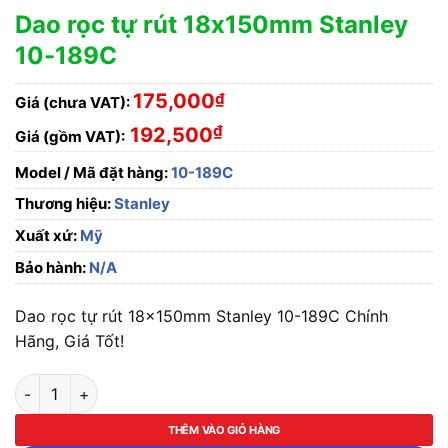
Dao rọc tự rút 18x150mm Stanley
10-189C
175,000
₫
Giá (chưa VAT):
₫
192,500
Giá (gồm VAT):
Model / Mã đặt hàng:
10-189C
Thương hiệu:
Stanley
Xuất xứ:
Mỹ
Bảo hành:
N/A
Dao rọc tự rút 18x150mm Stanley 10-189C Chính
Hãng, Giá Tốt!
Dao rọc tự rút 18x150mm Stanley 10-189C số lượng
THÊM VÀO GIỎ HÀNG