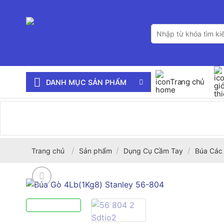
Bỏ
qua
Tìm
nội
kiếm:
dung
Trang chủ
DANH MỤC SẢN PHẨM
/
/
/
Trang chủ
Sản phẩm
Dụng Cụ Cầm Tay
Búa Các 