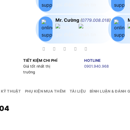
Mr. Cường
(
0779.008.018
)
TIẾT KIỆM CHI PHÍ
HOTLINE
g
Giá tốt nhất thị
0901.940.968
trường
 KỸ THUẬT
PHỤ KIỆN MUA THÊM
TÀI LIỆU
BÌNH LUẬN & ĐÁNH G
804