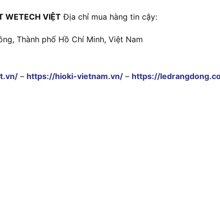
T WETECH VIỆT
Địa chỉ mua hàng tin cậy:
ông, Thành phố Hồ Chí Minh, Việt Nam
t.vn/
–
https://hioki-vietnam.vn/
–
https://ledrangdong.c