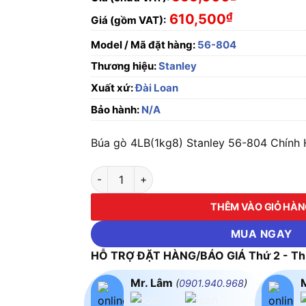
₫
610,500
Giá (gồm VAT):
Model / Mã đặt hàng:
56-804
Thương hiệu:
Stanley
Xuất xứ:
Đài Loan
Bảo hành:
N/A
Búa gò 4LB(1kg8) Stanley 56-804 Chính 
Búa gò 4LB(1kg8) Stanley 56-804 số lượng
THÊM VÀO GIỎ HÀ
MUA NGAY
HỖ TRỢ ĐẶT HÀNG/BÁO GIÁ Thứ 2 - Thứ
Mr. Lâm
(
0901.940.968
)