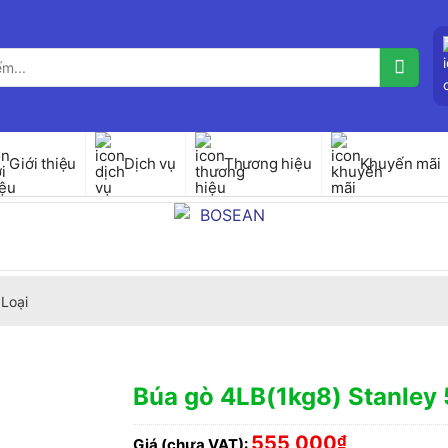
Giới thiệu
Dịch vụ
Thương hiệu
Khuyến mãi
Loại
Búa gò 4LB(1kg8) Stanley
555,000
₫
Giá (chưa VAT):