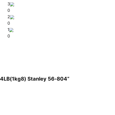
3
0
2
0
1
0
ò 4LB(1kg8) Stanley 56-804”