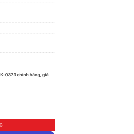
K-0373 chính hãng, giá
AK-0373 số lượng
NG