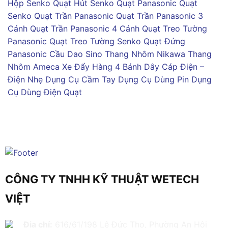
Hộp Senko
Quạt Hút Senko
Quạt Panasonic
Quạt
Senko
Quạt Trần Panasonic
Quạt Trần Panasonic 3
Cánh
Quạt Trần Panasonic 4 Cánh
Quạt Treo Tường
Panasonic
Quạt Treo Tường Senko
Quạt Đứng
Panasonic
Cầu Dao Sino
Thang Nhôm Nikawa
Thang
Nhôm Ameca
Xe Đẩy Hàng 4 Bánh
Dây Cáp Điện –
Điện Nhẹ
Dụng Cụ Cầm Tay
Dụng Cụ Dùng Pin
Dụng
Cụ Dùng Điện
Quạt
CÔNG TY TNHH KỸ THUẬT WETECH
VIỆT
Địa chỉ:
616/61/198 Lê Đức Thọ, Phường An Hội