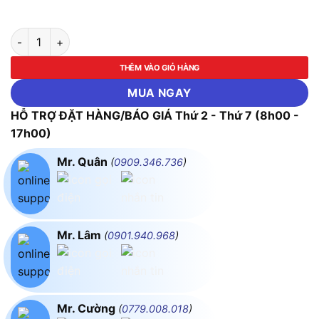
Búa cao su trắng cán nhựa cao cấp ASAKI-AK-9731 đến AK-97
THÊM VÀO GIỎ HÀNG
MUA NGAY
HỖ TRỢ ĐẶT HÀNG/BÁO GIÁ Thứ 2 - Thứ 7 (8h00 -
17h00)
Mr. Quân
(
0909.346.736
)
Mr. Lâm
(
0901.940.968
)
Mr. Cường
(
0779.008.018
)