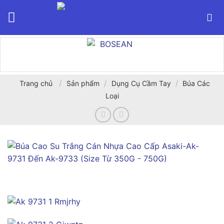
Bỏ
qua
nội
dung
/
/
/
Trang chủ
Sản phẩm
Dụng Cụ Cầm Tay
Búa Các
Loại