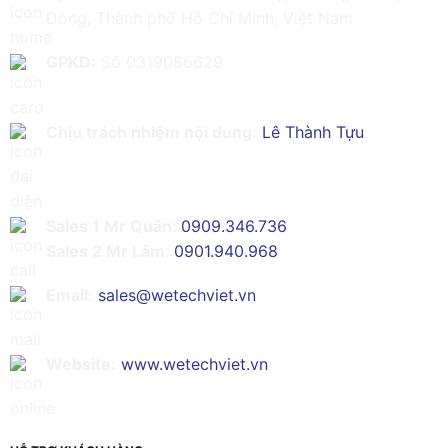
Đông, Thành phố Hồ Chí Minh, Việt Nam
GPKD:
Số 0319086629
Chịu trách nhiệm nội dung:
Lê Thành Tựu
Sales 1 Mr Quân:
0909.346.736
Sales 2 Mr Lâm:
0901.940.968
Email:
sales@wetechviet.vn
Website:
www.wetechviet.vn