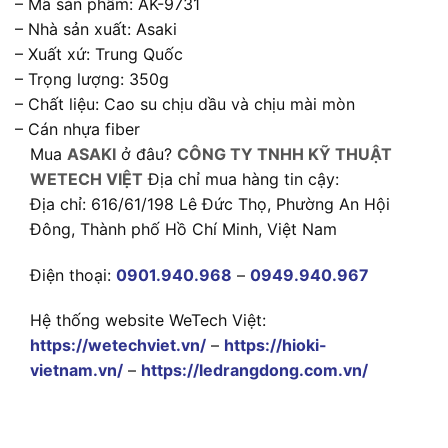
– Mã sản phẩm: AK-9731
– Nhà sản xuất: Asaki
– Xuất xứ: Trung Quốc
– Trọng lượng: 350g
– Chất liệu: Cao su chịu dầu và chịu mài mòn
– Cán nhựa fiber
Mua
ASAKI
ở đâu?
CÔNG TY TNHH KỸ THUẬT
WETECH VIỆT
Địa chỉ mua hàng tin cậy:
Địa chỉ: 616/61/198 Lê Đức Thọ, Phường An Hội
Đông, Thành phố Hồ Chí Minh, Việt Nam
Điện thoại:
0901.940.968
–
0949.940.967
Hệ thống website WeTech Việt:
https://wetechviet.vn/
–
https://hioki-
vietnam.vn/
–
https://ledrangdong.com.vn/