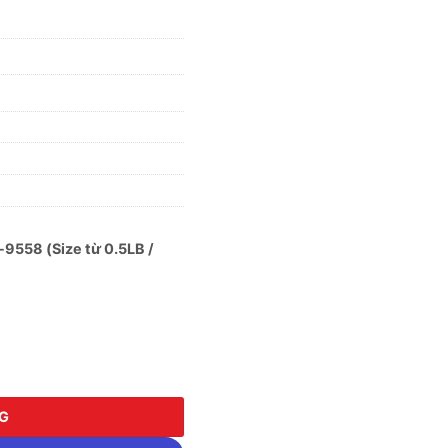
9558 (Size từ 0.5LB /
558 (Size từ 0.5LB / 227gr - 3LB / 1362gr) số lượng
NG