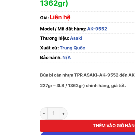
1362gr)
Liên hệ
Giá:
Model / Mã đặt hàng:
AK-9552
Thương hiệu:
Asaki
Xuất xứ:
Trung Quốc
Bảo hành:
N/A
Búa bi cán nhựa TPR ASAKI-AK-9552 đến AK-
227gr – 3LB / 1362gr) chính hãng, giá tốt.
Búa bi cán nhựa TPR ASAKI-AK-9552 đến AK-9
THÊM VÀO GIỎ HÀ