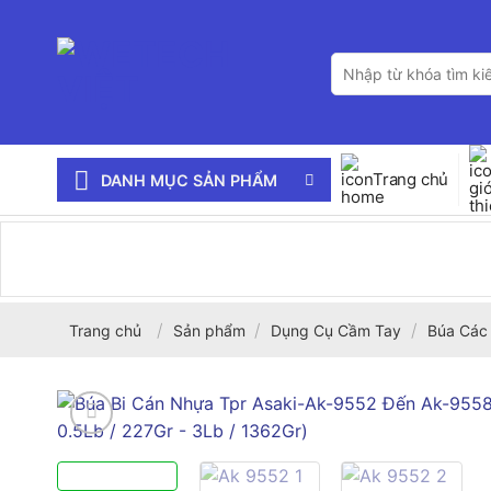
Bỏ
qua
Tìm
nội
kiếm:
dung
Trang chủ
DANH MỤC SẢN PHẨM
/
/
/
Trang chủ
Sản phẩm
Dụng Cụ Cầm Tay
Búa Các 