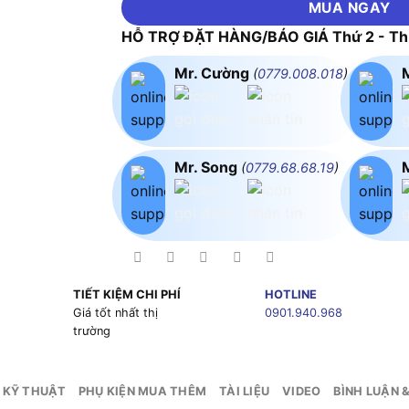
MUA NGAY
HỖ TRỢ ĐẶT HÀNG/BÁO GIÁ Thứ 2 - Thứ
Mr. Cường
(
0779.008.018
)
Mr. Song
(
0779.68.68.19
)
TIẾT KIỆM CHI PHÍ
HOTLINE
g
Giá tốt nhất thị
0901.940.968
trường
 KỸ THUẬT
PHỤ KIỆN MUA THÊM
TÀI LIỆU
VIDEO
BÌNH LUẬN 