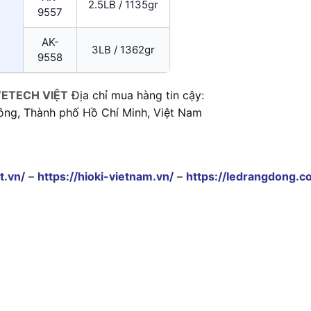
2.5LB / 1135gr
9557
AK-
3LB / 1362gr
9558
ETECH VIỆT
Địa chỉ mua hàng tin cậy:
ông, Thành phố Hồ Chí Minh, Việt Nam
t.vn/
–
https://hioki-vietnam.vn/
–
https://ledrangdong.c