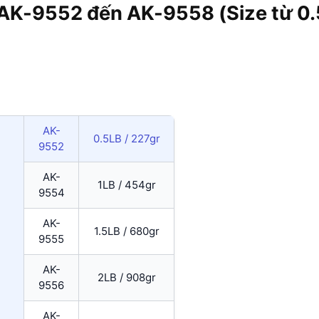
K-9552 đến AK-9558 (Size từ 0.5L
AK-
0.5LB / 227gr
9552
AK-
1LB / 454gr
9554
AK-
1.5LB / 680gr
9555
AK-
2LB / 908gr
9556
AK-