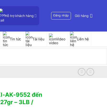
Hỗ trợ khách hàng
Đăng nhập
Giỏ hàng
Tin tức
Tài liệu
Video
Liên hệ
KI-AK-9552 đến
27gr – 3LB /