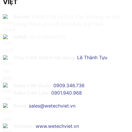
VIỆT
Địa chỉ:
616/61/198 Lê Đức Thọ, Phường An Hội
Đông, Thành phố Hồ Chí Minh, Việt Nam
GPKD:
Số 0319086629
Chịu trách nhiệm nội dung:
Lê Thành Tựu
Sales 1 Mr Quân:
0909.346.736
Sales 2 Mr Lâm:
0901.940.968
Email:
sales@wetechviet.vn
Website:
www.wetechviet.vn