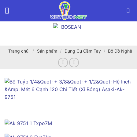
Bỏ
qua
nội
dung
/
/
/
Trang chủ
Sản phẩm
Dụng Cụ Cầm Tay
Bộ Đồ Nghề