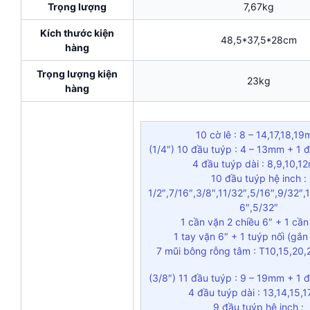
Trọng lượng
7,67kg
Kích thước kiện
48,5*37,5*28cm
hàng
Trọng lượng kiện
23kg
hàng
10 cờ lê : 8 – 14,17,18,1
(1/4″) 10 đầu tuýp : 4 – 13mm + 1 đ
4 đầu tuýp dài : 8,9,10,
10 đầu tuýp hệ inch :
1/2″,7/16″,3/8″,11/32″,5/16″,9/32″,
6″,5/32″
1 cần vặn 2 chiều 6″ + 1 cần 
1 tay vặn 6″ + 1 tuýp nối (gắn 
7 mũi bông rỗng tâm : T10,15,20,
(3/8″) 11 đầu tuýp : 9 – 19mm + 1 đ
4 đầu tuýp dài : 13,14,15
9 đầu tuýp hệ inch :