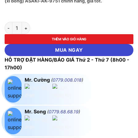
(xi bóng) ASAKI-AK-9751 chính hãng, giá tốt.
Bộ tuýp 1/4" + 3/8" + 1/2" Hệ Inch & Mét 6 cạnh 120 chi tiết 
THÊM VÀO GIỎ HÀNG
MUA NGAY
HỖ TRỢ ĐẶT HÀNG/BÁO GIÁ Thứ 2 - Thứ 7 (8h00 -
17h00)
Mr. Cường
(
0779.008.018
)
Mr. Song
(
0779.68.68.19
)