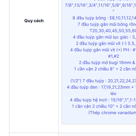
7/8″,13/16″,3/4″,11/16″,5/8″,9/16″,
″
8 đầu tuýp bông : E8,10,11,12,1
Quy cách
7 đầu tuýp gắn mũi bông rỗn
T20,30,40,45,50,55,6
4 đầu tuýp gắn mũi lục giác : 
2 đầu tuýp gắn mũi vít (-) 5.
4 đầu tuýp gắn mũi vít (+) PH : #
#1,#2
2 đầu tuýp mở bugi 16mm 
1 cần vặn 2 chiều 8″ + 2 cần nố
(1/2″) 7 đầu tuýp : 20,21,22,24,
4 đầu tuýp đen : 17,19,21,23mm + 1
léo
4 đầu tuýp hệ inch : 15/16″,1″,1-1
1 cần vặn 2 chiều 10″ + 2 cần nố
(Thép chrome vanadiu