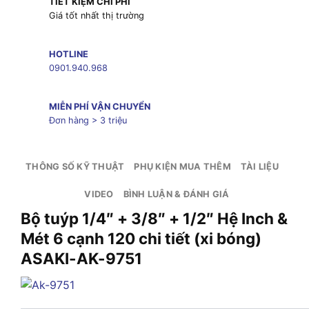
TIẾT KIỆM CHI PHÍ
Giá tốt nhất thị trường
HOTLINE
0901.940.968
MIỄN PHÍ VẬN CHUYỂN
Đơn hàng > 3 triệu
THÔNG SỐ KỸ THUẬT
PHỤ KIỆN MUA THÊM
TÀI LIỆU
VIDEO
BÌNH LUẬN & ĐÁNH GIÁ
Bộ tuýp 1/4″ + 3/8″ + 1/2″ Hệ Inch &
Mét 6 cạnh 120 chi tiết (xi bóng)
ASAKI-AK-9751