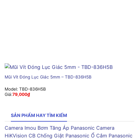
Mũi Vít Đóng Lục Giác 5mm – TBD-836H5B
Model:
TBD-836H5B
Giá:
79,000
₫
SẢN PHẨM HAY TÌM KIẾM
Camera Imou
Bơm Tăng Áp Panasonic
Camera
HiKVision
CB Chống Giật Panasonic
Ổ Cắm Panasonic