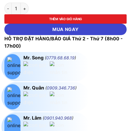
Cờ lê vòng đóng ASAKI-AK-6480 đến AK-6494 (Size 24mm -
THÊM VÀO GIỎ HÀNG
MUA NGAY
HỖ TRỢ ĐẶT HÀNG/BÁO GIÁ Thứ 2 - Thứ 7 (8h00 -
17h00)
Mr. Song
(
0779.68.68.19
)
Mr. Quân
(
0909.346.736
)
Mr. Lâm
(
0901.940.968
)