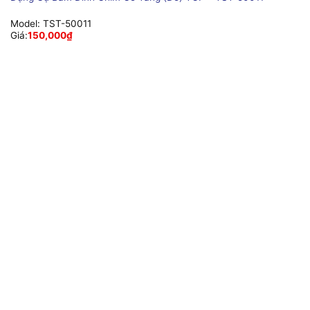
Model:
TST-50011
Giá:
150,000
₫