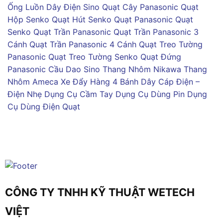
Ống Luồn Dây Điện Sino
Quạt Cây Panasonic
Quạt
Hộp Senko
Quạt Hút Senko
Quạt Panasonic
Quạt
Senko
Quạt Trần Panasonic
Quạt Trần Panasonic 3
Cánh
Quạt Trần Panasonic 4 Cánh
Quạt Treo Tường
Panasonic
Quạt Treo Tường Senko
Quạt Đứng
Panasonic
Cầu Dao Sino
Thang Nhôm Nikawa
Thang
Nhôm Ameca
Xe Đẩy Hàng 4 Bánh
Dây Cáp Điện –
Điện Nhẹ
Dụng Cụ Cầm Tay
Dụng Cụ Dùng Pin
Dụng
Cụ Dùng Điện
Quạt
CÔNG TY TNHH KỸ THUẬT WETECH
VIỆT