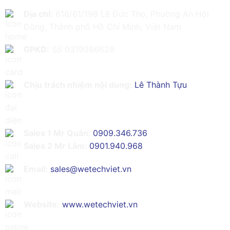
Địa chỉ:
616/61/198 Lê Đức Thọ, Phường An Hội
Đông, Thành phố Hồ Chí Minh, Việt Nam
GPKD:
Số 0319086629
Chịu trách nhiệm nội dung:
Lê Thành Tựu
Sales 1 Mr Quân:
0909.346.736
Sales 2 Mr Lâm:
0901.940.968
Email:
sales@wetechviet.vn
Website:
www.wetechviet.vn