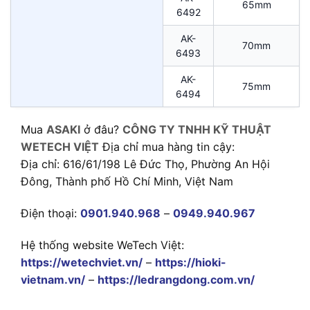
65mm
6492
AK-
70mm
6493
AK-
75mm
6494
Mua
ASAKI
ở đâu?
CÔNG TY TNHH KỸ THUẬT
WETECH VIỆT
Địa chỉ mua hàng tin cậy:
Địa chỉ: 616/61/198 Lê Đức Thọ, Phường An Hội
Đông, Thành phố Hồ Chí Minh, Việt Nam
Điện thoại:
0901.940.968
–
0949.940.967
Hệ thống website WeTech Việt:
https://wetechviet.vn/
–
https://hioki-
vietnam.vn/
–
https://ledrangdong.com.vn/