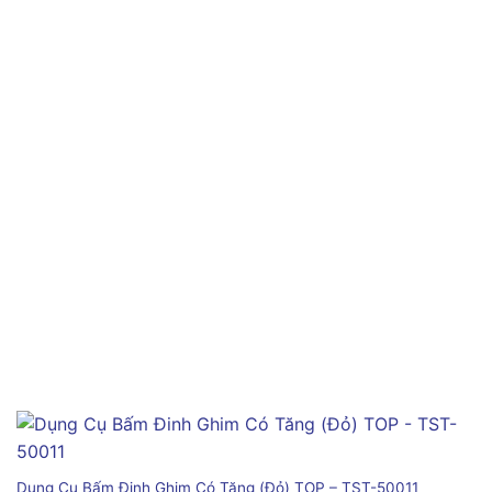
Dụng Cụ Bấm Đinh Ghim Có Tăng (Đỏ) TOP – TST-50011