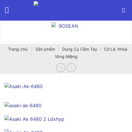
Bỏ
qua
nội
dung
/
/
/
Trang chủ
Sản phẩm
Dụng Cụ Cầm Tay
Cờ Lê, Khóa
Vòng Miệng