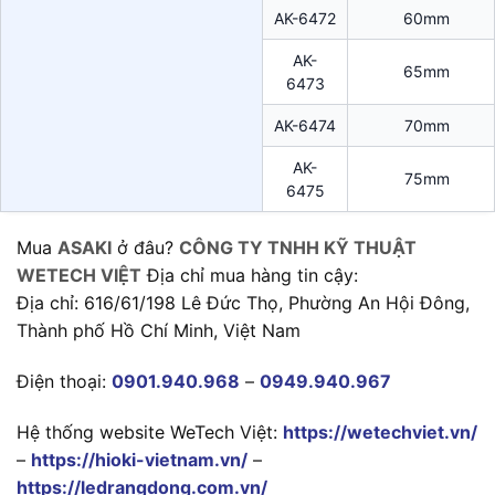
AK-6472
60mm
AK-
65mm
6473
AK-6474
70mm
AK-
75mm
6475
Mua
ASAKI
ở đâu?
CÔNG TY TNHH KỸ THUẬT
WETECH VIỆT
Địa chỉ mua hàng tin cậy:
Địa chỉ: 616/61/198 Lê Đức Thọ, Phường An Hội Đông,
Thành phố Hồ Chí Minh, Việt Nam
Điện thoại:
0901.940.968
–
0949.940.967
Hệ thống website WeTech Việt:
https://wetechviet.vn/
–
https://hioki-vietnam.vn/
–
https://ledrangdong.com.vn/