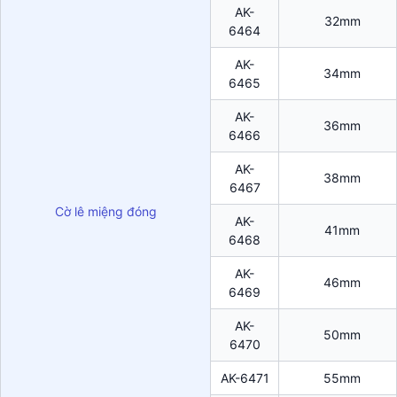
AK-
32mm
6464
AK-
34mm
6465
AK-
36mm
6466
AK-
38mm
6467
Cờ lê miệng đóng
AK-
41mm
6468
AK-
46mm
6469
AK-
50mm
6470
AK-6471
55mm