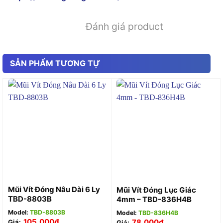
Đánh giá product
SẢN PHẨM TƯƠNG TỰ
Mũi Vít Đóng Nâu Dài 6 Ly
Mũi Vít Đóng Lục Giác
TBD-8803B
4mm – TBD-836H4B
Model:
TBD-8803B
Model:
TBD-836H4B
105,000
₫
78,000
₫
Giá:
Giá: