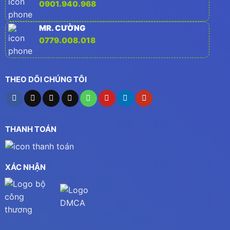
0901.940.968
MR. CƯỜNG
0779.008.018
THEO DÕI CHÚNG TÔI
THANH TOÁN
XÁC NHẬN