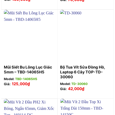
Mũi Siết Bu Lông Lục Giác
Bộ Tua Vít Sửa Đồng Hồ,
5mm – TBD-14065H5
Laptop 6 Cây TOP-TD-
30060
Model:
TBD-14065H5
125,000
₫
Giá:
Model:
TD-30060
42,000
₫
Giá: