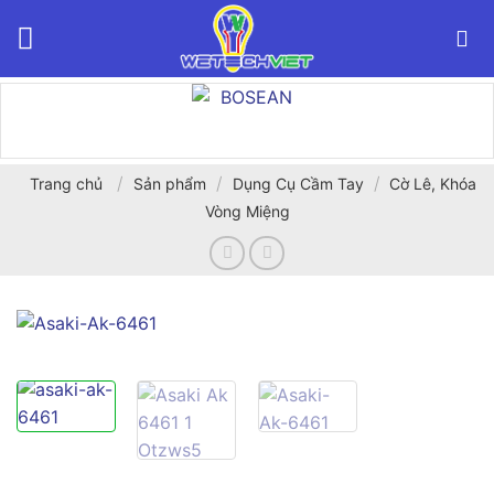
Bỏ
qua
nội
dung
/
/
/
Trang chủ
Sản phẩm
Dụng Cụ Cầm Tay
Cờ Lê, Khóa
Vòng Miệng