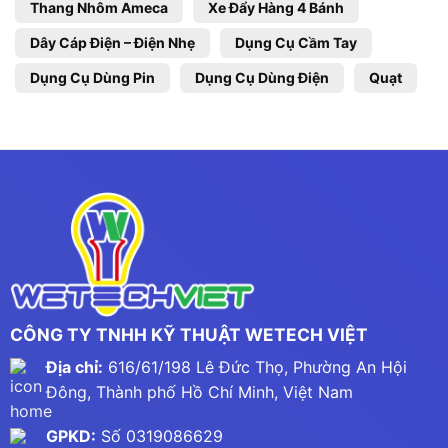
Thang Nhôm Ameca
Xe Đẩy Hàng 4 Bánh
Dây Cáp Điện – Điện Nhẹ
Dụng Cụ Cầm Tay
Dụng Cụ Dùng Pin
Dụng Cụ Dùng Điện
Quạt
CÔNG TY TNHH KỸ THUẬT WETECH VIỆT
Địa chỉ:
616/61/198 Lê Đức Thọ, Phường An Hội
Đông, Thành phố Hồ Chí Minh, Việt Nam
GPKD:
Số 0319086629