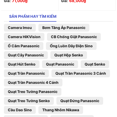
71,000
₫
68,000
₫
Giá:
Giá:
SẢN PHẨM HAY TÌM KIẾM
Camera Imou
Bơm Tăng Áp Panasonic
Camera HiKVision
CB Chống Giật Panasonic
Ổ Cắm Panasonic
Ống Luồn Dây Điện Sino
Quạt Cây Panasonic
Quạt Hộp Senko
Quạt Hút Senko
Quạt Panasonic
Quạt Senko
Quạt Trần Panasonic
Quạt Trần Panasonic 3 Cánh
Quạt Trần Panasonic 4 Cánh
Quạt Treo Tường Panasonic
Quạt Treo Tường Senko
Quạt Đứng Panasonic
Cầu Dao Sino
Thang Nhôm Nikawa