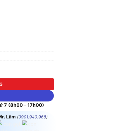
S RT 5000VA 230V số lượng
NG
 7 (8h00 - 17h00)
Mr. Lâm
(
0901.940.968
)