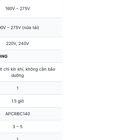
160V – 275V
00V – 275V (nửa tải)
220V, 240V
ỘNG
t chì kín khí, không cần bảo
dưỡng
1
1.5 giờ
APCRBC140
3 – 5
1