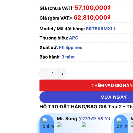
57,100,000
₫
Giá (chưa VAT):
₫
62,810,000
Giá (gồm VAT):
Model / Mã đặt hàng:
SRT5KRMXLI
Thương hiệu:
APC
Xuất xứ:
Philippines
Bảo hành:
3 năm
Bộ lưu điện UPS APC SRT5KRMXLI Smart-UP
THÊM VÀO GIỎ HÀ
MUA NGAY
HỖ TRỢ ĐẶT HÀNG/BÁO GIÁ Thứ 2 - Thứ
Mr. Song
(
0779.68.68.19
)