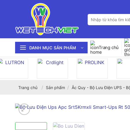
Bỏ
qua
Tìm
nội
kiếm:
dung
Trang chủ
DANH MỤC SẢN PHẨM
/
/
Trang chủ
Sản phẩm
Ắc Quy - Bộ Lưu Điện UPS - B