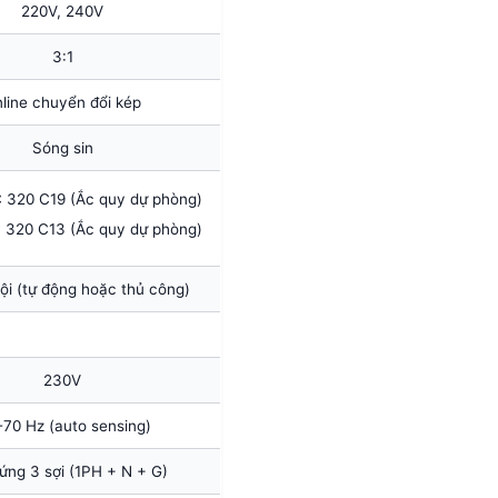
220V, 240V
3:1
line chuyển đổi kép
Sóng sin
C 320 C19 (Ắc quy dự phòng)
C 320 C13 (Ắc quy dự phòng)
ội (tự động hoặc thủ công)
230V
-70 Hz (auto sensing)
ứng 3 sợi (1PH + N + G)