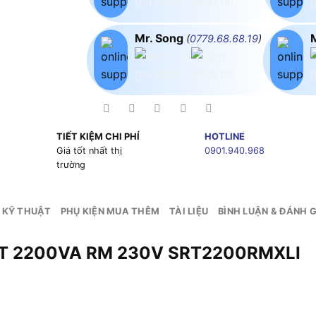
Mr. Song
(
0779.68.68.19
)
TIẾT KIỆM CHI PHÍ
HOTLINE
g
Giá tốt nhất thị
0901.940.968
trường
 KỸ THUẬT
PHỤ KIỆN MUA THÊM
TÀI LIỆU
BÌNH LUẬN & ĐÁNH G
SRT 2200VA RM 230V SRT2200RMXLI