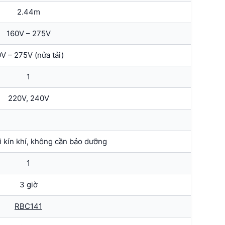
2.44m
160V – 275V
0V – 275V (nửa tải)
1
220V, 240V
ì kín khí, không cần bảo dưỡng
1
3 giờ
RBC141