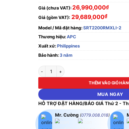
26,990,000
₫
Giá (chưa VAT):
₫
29,689,000
Giá (gồm VAT):
Model / Mã đặt hàng:
SRT2200RMXLI-2
Thương hiệu:
APC
Xuất xứ:
Philippines
Bảo hành:
3 năm
Bộ lưu điện APC Smart-UPS SRT 2200VA RM 
THÊM VÀO GIỎ HÀ
MUA NGAY
HỖ TRỢ ĐẶT HÀNG/BÁO GIÁ Thứ 2 - Thứ
Mr. Cường
(
0779.008.018
)