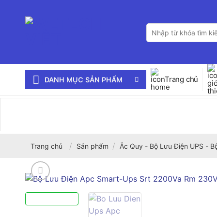
Bỏ
qua
Tìm
nội
kiếm:
dung
Trang chủ
DANH MỤC SẢN PHẨM
/
/
Trang chủ
Sản phẩm
Ắc Quy - Bộ Lưu Điện UPS - B