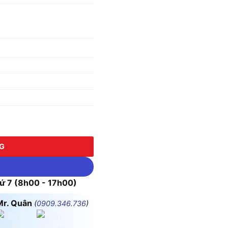
230V số lượng
NG
 7 (8h00 - 17h00)
Mr. Quân
(
0909.346.736
)