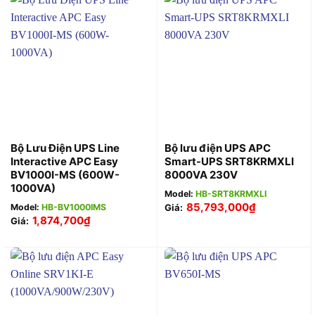
Bộ Lưu Điện UPS Line
Bộ lưu điện UPS APC
Interactive APC Easy
Smart-UPS SRT8KRMXLI
BV1000I-MS (600W-
8000VA 230V
1000VA)
Model:
HB-SRT8KRMXLI
85,793,000
₫
Model:
HB-BV1000IMS
Giá:
1,874,700
₫
Giá: