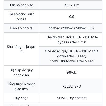
Tần số ngõ vào
40~70Hz
Hệ số công suất
0.9
ngõ ra
Điện áp ngõ ra
220Vac/230Vac/240Vac ±1%
Chế độ điện lưới: 105%～130%: to
bypass after 1 min
Khả năng chịu quá
Chế độ ắc quy: 105%～130%: shut
tải
down after 10 sec;
150%: shutdown after 5 sec
Điện áp ắc quy
96Vdc
danh định
Cổng truyền thông
RS232, EPO
giao tiếp
Tùy chọn
SNMP, Dry contact