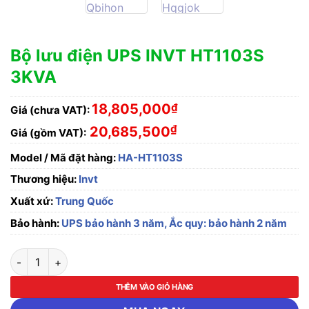
Bộ lưu điện UPS INVT HT1103S
3KVA
18,805,000
₫
Giá (chưa VAT):
₫
20,685,500
Giá (gồm VAT):
Model / Mã đặt hàng:
HA-HT1103S
Thương hiệu:
Invt
Xuất xứ:
Trung Quốc
Bảo hành:
UPS bảo hành 3 năm, Ắc quy: bảo hành 2 năm
Bộ lưu điện UPS INVT HT1103S 3KVA số lượng
THÊM VÀO GIỎ HÀNG