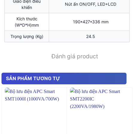
Giao diện điều
Nút ấn ON/OFF, LED+LCD
khiển
Kích thước
190*427*336 mm
(W*D*H)mm
Trọng lượng (Kg)
24.5
Đánh giá product
SẢN PHẨM TƯƠNG TỰ