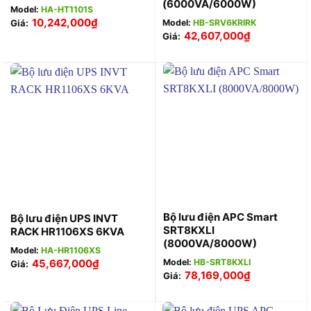
(6000VA/6000W)
Model:
HA-HT1101S
10,242,000
₫
Giá:
Model:
HB-SRV6KRIRK
42,607,000
₫
Giá:
Bộ lưu điện APC Smart
Bộ lưu điện UPS INVT
SRT8KXLI
RACK HR1106XS 6KVA
(8000VA/8000W)
Model:
HA-HR1106XS
45,667,000
₫
Model:
HB-SRT8KXLI
Giá:
78,169,000
₫
Giá: