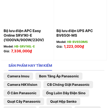
Bộ lưu điện APC Easy
Bộ lưu điện UPS APC
Online SRV1KI-E
BV650I-MS
(1000VA/900W/230V)
Model:
HB-BV650IMS
1,223,000
₫
Model:
HB-SRV1KIL-E
Giá:
7,336,000
₫
Giá:
SẢN PHẨM HAY TÌM KIẾM
Camera Imou
Bơm Tăng Áp Panasonic
Camera HiKVision
CB Chống Giật Panasonic
Ổ Cắm Panasonic
Ống Luồn Dây Điện Sino
Quạt Cây Panasonic
Quạt Hộp Senko