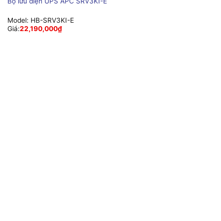
Bộ lưu điện UPS APC SRV3KI-E
Model:
HB-SRV3KI-E
Giá:
22,190,000
₫