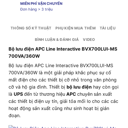
MIỄN PHÍ VẬN CHUYỂN
Đơn hàng > 3 triệu
THÔNG SỐ KỸ THUẬT
PHỤ KIỆN MUA THÊM
TÀI LIỆU
BÌNH LUẬN & ĐÁNH GIÁ
VIDEO
Bộ lưu điện APC Line Interactive BVX700LUI-MS
700VA/360W
Bộ lưu điện APC Line Interactive BVX700LUI-MS
700VA/360W là một giải pháp khắc phục sự cố
mất điện cho các thiết bị cỡ nhỏ trong văn phòng
cỡ và hộ gia đình. Thiết bị
bộ lưu điện
hay còn gọi
là
UPS
đến từ thương hiệu
APC
chuyên
sản xuất
các thiết bị điện uy tín, giải tỏa mối lo
cho các các
hoạt động sản xuất cũng như sinh hoạt bị gián
đoạn.