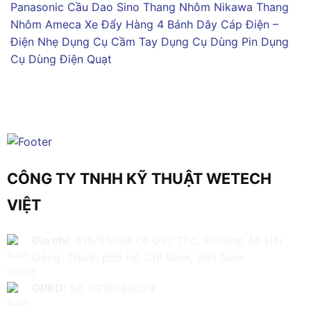
Panasonic
Cầu Dao Sino
Thang Nhôm Nikawa
Thang
Nhôm Ameca
Xe Đẩy Hàng 4 Bánh
Dây Cáp Điện –
Điện Nhẹ
Dụng Cụ Cầm Tay
Dụng Cụ Dùng Pin
Dụng
Cụ Dùng Điện
Quạt
CÔNG TY TNHH KỸ THUẬT WETECH
VIỆT
Địa chỉ:
616/61/198 Lê Đức Thọ, Phường An Hội
Đông, Thành phố Hồ Chí Minh, Việt Nam
GPKD:
Số 0319086629