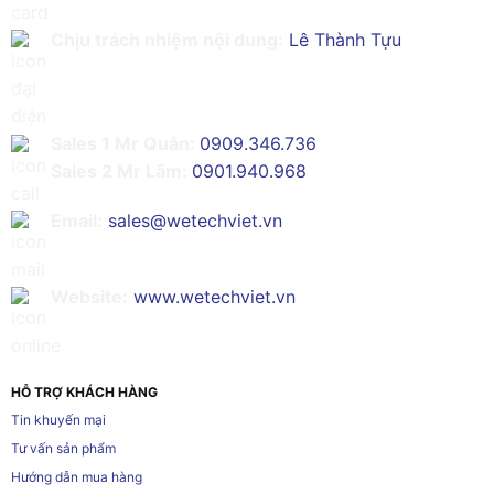
Chịu trách nhiệm nội dung:
Lê Thành Tựu
Sales 1 Mr Quân:
0909.346.736
Sales 2 Mr Lâm:
0901.940.968
Email:
sales@wetechviet.vn
Website:
www.wetechviet.vn
HỖ TRỢ KHÁCH HÀNG
Tin khuyến mại
Tư vấn sản phẩm
Hướng dẫn mua hàng