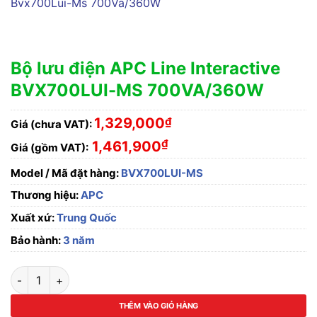
Bộ lưu điện APC Line Interactive
BVX700LUI-MS 700VA/360W
1,329,000
₫
Giá (chưa VAT):
₫
1,461,900
Giá (gồm VAT):
Model / Mã đặt hàng:
BVX700LUI-MS
Thương hiệu:
APC
Xuất xứ:
Trung Quốc
Bảo hành:
3 năm
Bộ lưu điện APC Line Interactive BVX700LUI-MS 700VA/360
THÊM VÀO GIỎ HÀNG