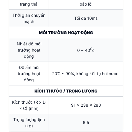
trạng thái
báo lỗi
Thời gian chuyển
Tối đa 10ms
mạch
MÔI TRƯỜNG HOẠT ĐỘNG
Nhiệt độ môi
0
trường hoạt
0 ~ 40
c
động
Độ ẩm môi
trường hoạt
20% ~ 90%, không kết tụ hơi nước.
động
KÍCH THƯỚC / TRỌNG LƯỢNG
Kích thước (R x D
91 x 238 x 280
x C) (mm)
Trọng lượng tịnh
6,5
(kg)