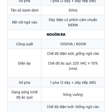
Số pha
1 pha (2 dây + dây tiếp đất)
Tần số danh định
50Hz
Dây điện có phích cắm chuẩn
Kết nối ngõ vào
NEMA
NGUỒN RA
Công suất
1000VA / 600W
Chế độ điện lưới, giống ngõ vào
Điện áp
Chế độ ắc qui: 220 VAC ± 10%
(rms)
Số pha
1 pha (2 dây + dây tiếp đất)
Dạng sóng (chế
Sóng vuông
độ ắc qui)
Chế độ điện lưới: Giống ngõ vào