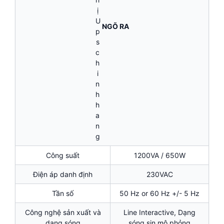
NGÕ RA
Công suất
1200VA / 650W
Điện áp danh định
230VAC
Tần số
50 Hz or 60 Hz +/- 5 Hz
Công nghệ sản xuất và
Line Interactive, Dạng
dạng sóng
sóng sin mô phỏng