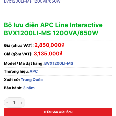
Bộ lưu điện APC Line Interactive
BVX1200LI-MS 1200VA/650W
2,850,000
₫
Giá (chưa VAT):
₫
3,135,000
Giá (gồm VAT):
Model / Mã đặt hàng:
BVX1200LI-MS
Thương hiệu:
APC
Xuất xứ:
Trung Quốc
Bảo hành:
3 năm
Bộ lưu điện APC Line Interactive BVX1200LI-MS 1200VA/650
THÊM VÀO GIỎ HÀNG