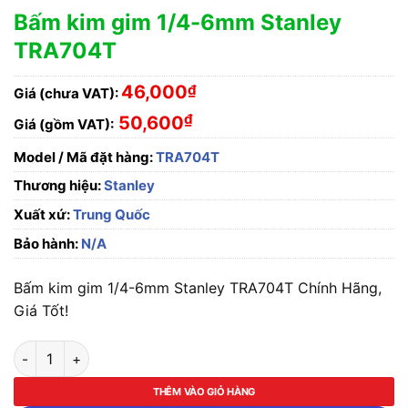
Bấm kim gim 1/4-6mm Stanley
TRA704T
46,000
₫
Giá (chưa VAT):
₫
50,600
Giá (gồm VAT):
Model / Mã đặt hàng:
TRA704T
Thương hiệu:
Stanley
Xuất xứ:
Trung Quốc
Bảo hành:
N/A
Bấm kim gim 1/4-6mm Stanley TRA704T Chính Hãng,
Giá Tốt!
Bấm kim gim 1/4-6mm Stanley TRA704T số lượng
THÊM VÀO GIỎ HÀNG