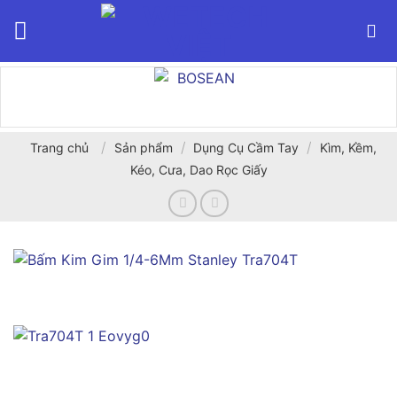
Bỏ
qua
nội
dung
/
/
/
Trang chủ
Sản phẩm
Dụng Cụ Cầm Tay
Kìm, Kềm,
Kéo, Cưa, Dao Rọc Giấy