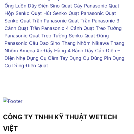
Ống Luồn Dây Điện Sino
Quạt Cây Panasonic
Quạt
Hộp Senko
Quạt Hút Senko
Quạt Panasonic
Quạt
Senko
Quạt Trần Panasonic
Quạt Trần Panasonic 3
Cánh
Quạt Trần Panasonic 4 Cánh
Quạt Treo Tường
Panasonic
Quạt Treo Tường Senko
Quạt Đứng
Panasonic
Cầu Dao Sino
Thang Nhôm Nikawa
Thang
Nhôm Ameca
Xe Đẩy Hàng 4 Bánh
Dây Cáp Điện –
Điện Nhẹ
Dụng Cụ Cầm Tay
Dụng Cụ Dùng Pin
Dụng
Cụ Dùng Điện
Quạt
CÔNG TY TNHH KỸ THUẬT WETECH
VIỆT