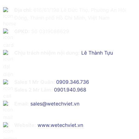
Địa chỉ:
616/61/198 Lê Đức Thọ, Phường An Hội
Đông, Thành phố Hồ Chí Minh, Việt Nam
GPKD:
Số 0319086629
Chịu trách nhiệm nội dung:
Lê Thành Tựu
Sales 1 Mr Quân:
0909.346.736
Sales 2 Mr Lâm:
0901.940.968
Email:
sales@wetechviet.vn
Website:
www.wetechviet.vn