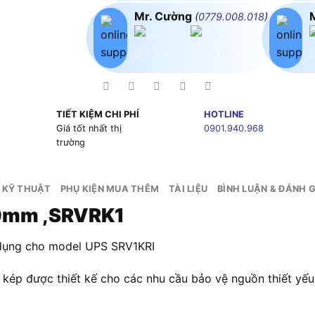
Mr. Cường
(
0779.008.018
)
TIẾT KIỆM CHI PHÍ
HOTLINE
g
Giá tốt nhất thị
0901.940.968
trường
 KỸ THUẬT
PHỤ KIỆN MUA THÊM
TÀI LIỆU
BÌNH LUẬN & ĐÁNH G
00mm ,SRVRK1
 dụng cho model UPS SRV1KRI
i kép được thiết kế cho các nhu cầu bảo vệ nguồn thiết yế