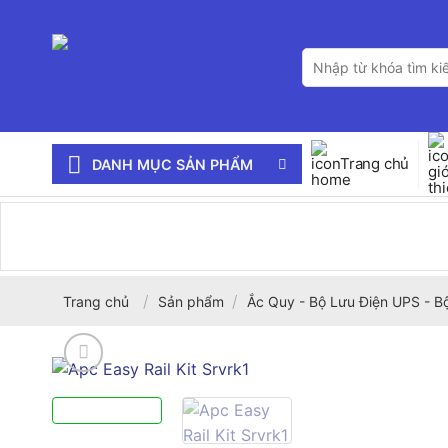
Bỏ
qua
Tìm
nội
kiếm:
dung
Trang chủ
DANH MỤC SẢN PHẨM
/
/
Trang chủ
Sản phẩm
Ắc Quy - Bộ Lưu Điện UPS - B