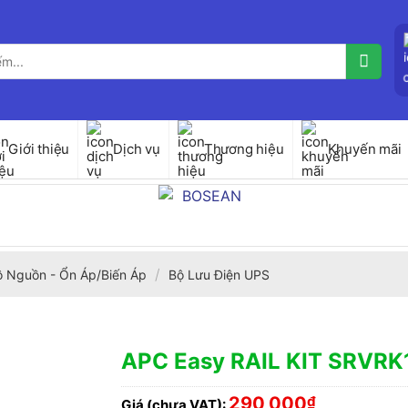
Giới thiệu
Dịch vụ
Thương hiệu
Khuyến mãi
/
ộ Nguồn - Ổn Áp/Biến Áp
Bộ Lưu Điện UPS
APC Easy RAIL KIT SRVRK
290,000
₫
Giá (chưa VAT):