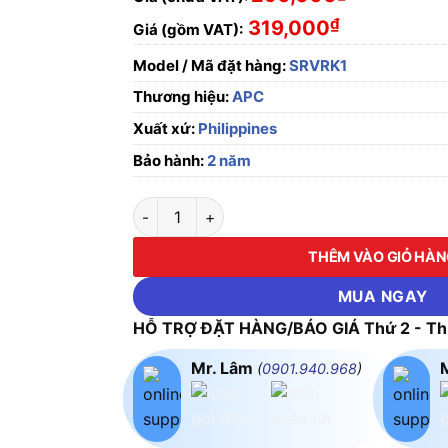
₫
319,000
Giá (gồm VAT):
Model / Mã đặt hàng:
SRVRK1
Thương hiệu:
APC
Xuất xứ:
Philippines
Bảo hành:
2 năm
APC Easy RAIL KIT SRVRK1 số lượng
THÊM VÀO GIỎ HÀ
MUA NGAY
HỖ TRỢ ĐẶT HÀNG/BÁO GIÁ Thứ 2 - Thứ
Mr. Lâm
(
0901.940.968
)