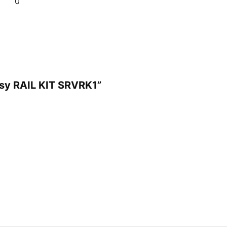
0
asy RAIL KIT SRVRK1”