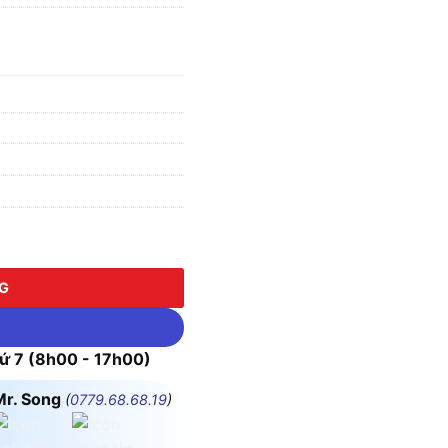
ttery Pack số lượng
NG
 7 (8h00 - 17h00)
Mr. Song
(
0779.68.68.19
)