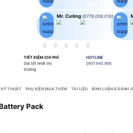
Mr. Cường
(
0779.008.018
)
TIẾT KIỆM CHI PHÍ
HOTLINE
g
Giá tốt nhất thị
0901.940.968
trường
 KỸ THUẬT
PHỤ KIỆN MUA THÊM
TÀI LIỆU
BÌNH LUẬN & ĐÁNH G
attery Pack