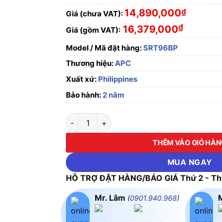
14,890,000
₫
Giá (chưa VAT):
₫
16,379,000
Giá (gồm VAT):
Model / Mã đặt hàng:
SRT96BP
Thương hiệu:
APC
Xuất xứ:
Philippines
Bảo hành:
2 năm
Bộ Lưu Điện APC Smart-UPS SRT 96V 3kVA Ba
THÊM VÀO GIỎ HÀ
MUA NGAY
HỖ TRỢ ĐẶT HÀNG/BÁO GIÁ Thứ 2 - Thứ
Mr. Lâm
(
0901.940.968
)