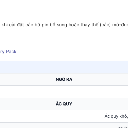
khi cài đặt các bộ pin bổ sung hoặc thay thế (các) mô-đun
NGÕ RA
ẮC QUY
Ắc quy khô,