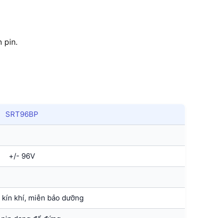
 pin.
SRT96BP
+/- 96V
 kín khí, miễn bảo dưỡng