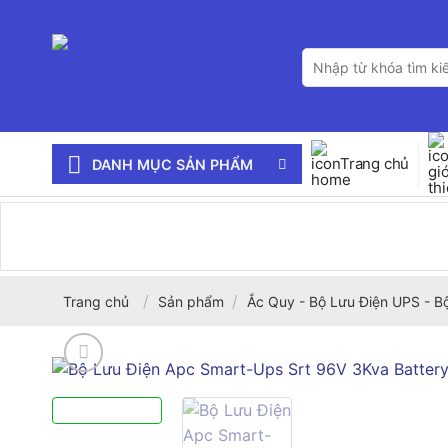
Bỏ
qua
Tìm
nội
kiếm:
dung
Trang chủ
DANH MỤC SẢN PHẨM
/
/
Trang chủ
Sản phẩm
Ắc Quy - Bộ Lưu Điện UPS - B