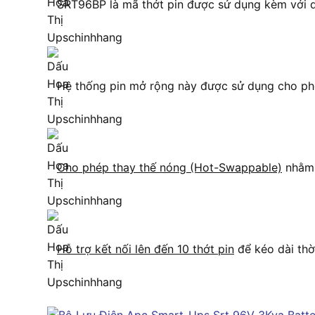
SRT96BP là mã thớt pin được sử dụng kèm với
Hệ thống pin mở rộng này được sử dụng cho phé
Cho phép thay thế nóng (Hot-Swappable)
nhằm đ
Hỗ trợ kết nối lên đến 10 thớt pin
để kéo dài thờ