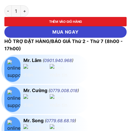
Kéo cắt cành dùng pin Bosch EasyPrune số lượng
THÊM VÀO GIỎ HÀNG
MUA NGAY
HỖ TRỢ ĐẶT HÀNG/BÁO GIÁ Thứ 2 - Thứ 7 (8h00 -
17h00)
Mr. Lâm
(
0901.940.968
)
Mr. Cường
(
0779.008.018
)
Mr. Song
(
0779.68.68.19
)