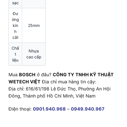
sạc
Đư
ờng
kín
25mm
h
cắt
Chấ
Nhựa
t
cao cấp
liệu
Mua
BOSCH
ở đâu?
CÔNG TY TNHH KỸ THUẬT
WETECH VIỆT
Địa chỉ mua hàng tin cậy:
Địa chỉ: 616/61/198 Lê Đức Thọ, Phường An Hội
Đông, Thành phố Hồ Chí Minh, Việt Nam
Điện thoại:
0901.940.968
–
0949.940.967