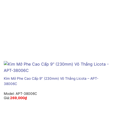
Kìm Mở Phe Cao Cấp 9″ (230mm) Vô Thẳng Licota – APT-
38006C
Model:
APT-38006C
Giá:
269,000
₫