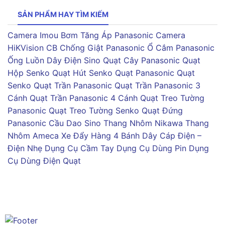
SẢN PHẨM HAY TÌM KIẾM
Camera Imou
Bơm Tăng Áp Panasonic
Camera
HiKVision
CB Chống Giật Panasonic
Ổ Cắm Panasonic
Ống Luồn Dây Điện Sino
Quạt Cây Panasonic
Quạt
Hộp Senko
Quạt Hút Senko
Quạt Panasonic
Quạt
Senko
Quạt Trần Panasonic
Quạt Trần Panasonic 3
Cánh
Quạt Trần Panasonic 4 Cánh
Quạt Treo Tường
Panasonic
Quạt Treo Tường Senko
Quạt Đứng
Panasonic
Cầu Dao Sino
Thang Nhôm Nikawa
Thang
Nhôm Ameca
Xe Đẩy Hàng 4 Bánh
Dây Cáp Điện –
Điện Nhẹ
Dụng Cụ Cầm Tay
Dụng Cụ Dùng Pin
Dụng
Cụ Dùng Điện
Quạt