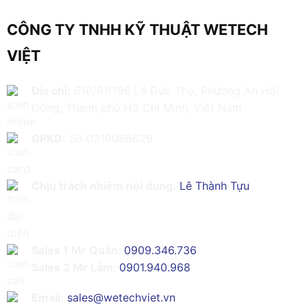
CÔNG TY TNHH KỸ THUẬT WETECH
VIỆT
Địa chỉ:
616/61/198 Lê Đức Thọ, Phường An Hội
Đông, Thành phố Hồ Chí Minh, Việt Nam
GPKD:
Số 0319086629
Chịu trách nhiệm nội dung:
Lê Thành Tựu
Sales 1 Mr Quân:
0909.346.736
Sales 2 Mr Lâm:
0901.940.968
Email:
sales@wetechviet.vn