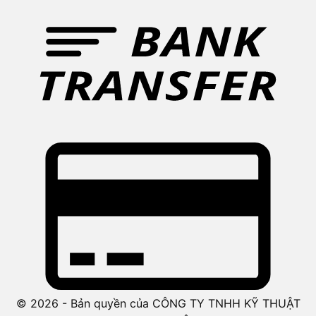
© 2026 - Bản quyền của CÔNG TY TNHH KỸ THUẬT