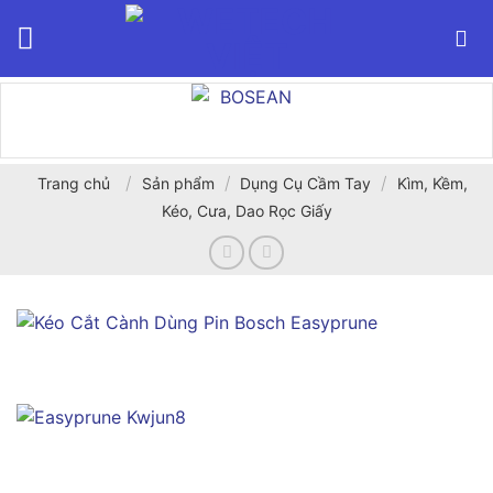
Bỏ
qua
nội
dung
/
/
/
Trang chủ
Sản phẩm
Dụng Cụ Cầm Tay
Kìm, Kềm,
Kéo, Cưa, Dao Rọc Giấy