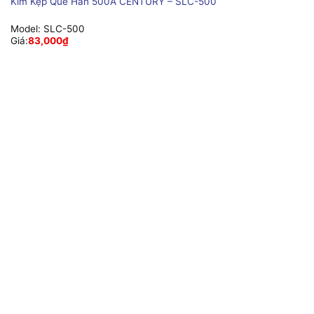
Kìm Kẹp Que Hàn 500A CENTURY – SLC-500
Model:
SLC-500
Giá:
83,000
₫