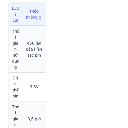
Lưỡ
Thép
i
không gỉ
cắt
Thờ
i
gia
450 lần
n
cắt/1 lần
sử
sạc pin
dụn
g
Điệ
n
3.6V
thế
pin
Thờ
i
gia
3,5 giờ
n