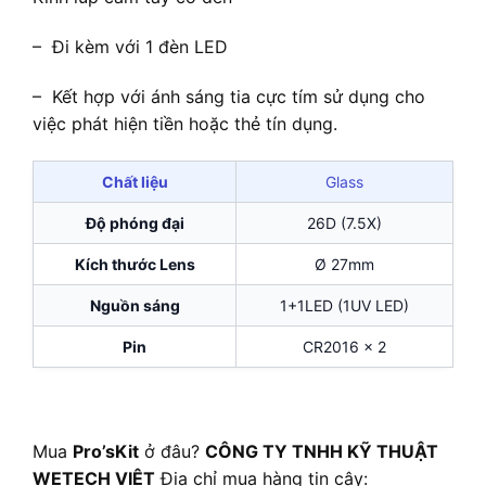
– Đi kèm với 1 đèn LED
– Kết hợp với ánh sáng tia cực tím sử dụng cho
việc phát hiện tiền hoặc thẻ tín dụng.
Chất liệu
Glass
Độ phóng đại
26D (7.5X)
Kích thước Lens
Ø 27mm
Nguồn sáng
1+1LED (1UV LED)
Pin
CR2016 x 2
Mua
Pro’sKit
ở đâu?
CÔNG TY TNHH KỸ THUẬT
WETECH VIỆT
Địa chỉ mua hàng tin cậy: