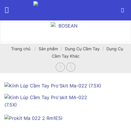
Bỏ
qua
nội
dung
/
/
/
Trang chủ
Sản phẩm
Dụng Cụ Cầm Tay
Dụng Cụ
Cầm Tay Khác