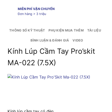
MIỄN PHÍ VẬN CHUYỂN
Đơn hàng > 3 triệu
THÔNG SỐ KỸ THUẬT
PHỤ KIỆN MUA THÊM
TÀI LIỆU
BÌNH LUẬN & ĐÁNH GIÁ
VIDEO
Kính Lúp Cầm Tay Pro’skit
MA-022 (7.5X)
Kính lúp cầm tay có đèn