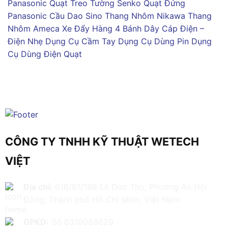
Panasonic
Quạt Treo Tường Senko
Quạt Đứng
Panasonic
Cầu Dao Sino
Thang Nhôm Nikawa
Thang
Nhôm Ameca
Xe Đẩy Hàng 4 Bánh
Dây Cáp Điện –
Điện Nhẹ
Dụng Cụ Cầm Tay
Dụng Cụ Dùng Pin
Dụng
Cụ Dùng Điện
Quạt
CÔNG TY TNHH KỸ THUẬT WETECH
VIỆT
Địa chỉ:
616/61/198 Lê Đức Thọ, Phường An Hội
Đông, Thành phố Hồ Chí Minh, Việt Nam
GPKD:
Số 0319086629