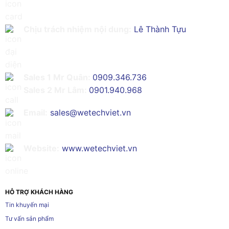
Chịu trách nhiệm nội dung:
Lê Thành Tựu
Sales 1 Mr Quân:
0909.346.736
Sales 2 Mr Lâm:
0901.940.968
Email:
sales@wetechviet.vn
Website:
www.wetechviet.vn
HỖ TRỢ KHÁCH HÀNG
Tin khuyến mại
Tư vấn sản phẩm