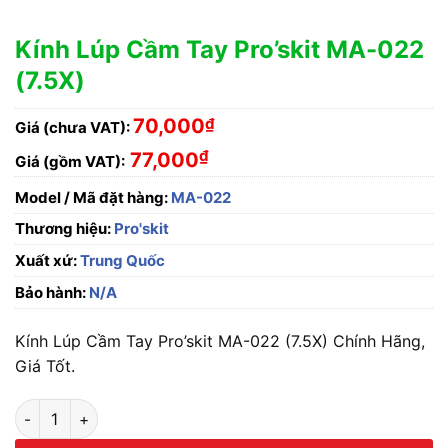
Kính Lúp Cầm Tay Pro’skit MA-022
(7.5X)
70,000
₫
Giá (chưa VAT):
₫
77,000
Giá (gồm VAT):
Model / Mã đặt hàng:
MA-022
Thương hiệu:
Pro'skit
Xuất xứ:
Trung Quốc
Bảo hành:
N/A
Kính Lúp Cầm Tay Pro’skit MA-022 (7.5X) Chính Hãng,
Giá Tốt.
Kính Lúp Cầm Tay Pro'skit MA-022 (7.5X) số lượng