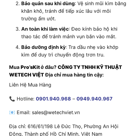
Bảo quản sau khi dùng
: Vệ sinh mũi kìm bằng
khăn khô, tránh để tiếp xúc lâu với môi
trường ẩm ướt.
An toàn khi làm việc
: Đeo kính bảo hộ khi
thao tác để tránh mảnh vụn bắn vào mắt.
Bảo dưỡng định kỳ
: Tra dầu nhẹ vào khớp
kìm để duy trì chuyển động trơn tru.
Mua
Pro’sKit
ở đâu?
CÔNG TY TNHH KỸ THUẬT
WETECH VIỆT
Địa chỉ mua hàng tin cậy:
Liên Hệ Mua Hàng
📞 Hotline:
0901.940.968
–
0949.940.967
📧 Email: sales@wetechviet.vn
Địa chỉ: 616/61/198 Lê Đức Thọ, Phường An Hội
Đông, Thành phố Hồ Chí Minh, Việt Nam