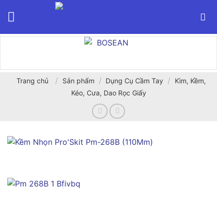
Bỏ
qua
nội
dung
/
/
/
Trang chủ
Sản phẩm
Dụng Cụ Cầm Tay
Kìm, Kềm,
Kéo, Cưa, Dao Rọc Giấy