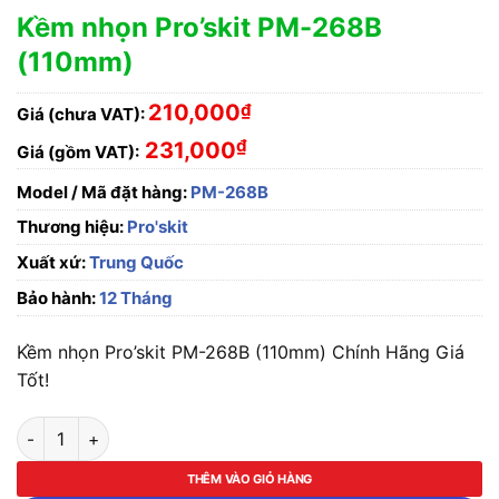
Kềm nhọn Pro’skit PM-268B
(110mm)
210,000
₫
Giá (chưa VAT):
₫
231,000
Giá (gồm VAT):
Model / Mã đặt hàng:
PM-268B
Thương hiệu:
Pro'skit
Xuất xứ:
Trung Quốc
Bảo hành:
12 Tháng
Kềm nhọn Pro’skit PM-268B (110mm) Chính Hãng Giá
Tốt!
Kềm nhọn Pro'skit PM-268B (110mm) số lượng
THÊM VÀO GIỎ HÀNG