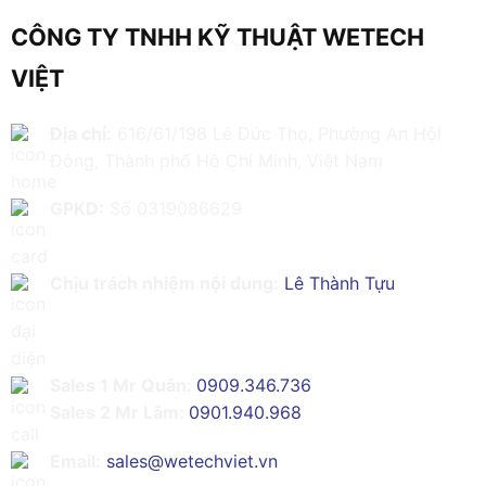
CÔNG TY TNHH KỸ THUẬT WETECH
VIỆT
Địa chỉ:
616/61/198 Lê Đức Thọ, Phường An Hội
Đông, Thành phố Hồ Chí Minh, Việt Nam
GPKD:
Số 0319086629
Chịu trách nhiệm nội dung:
Lê Thành Tựu
Sales 1 Mr Quân:
0909.346.736
Sales 2 Mr Lâm:
0901.940.968
Email:
sales@wetechviet.vn