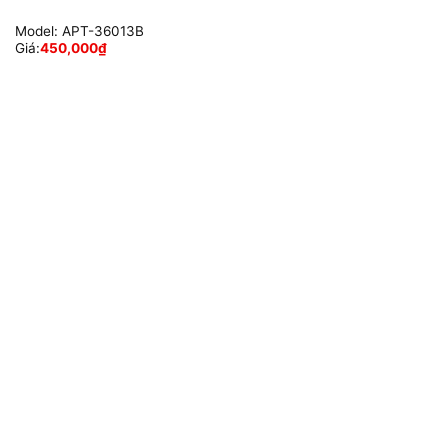
Model:
APT-36013B
Giá:
450,000
₫