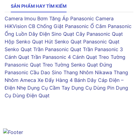
SẢN PHẨM HAY TÌM KIẾM
Camera Imou
Bơm Tăng Áp Panasonic
Camera
HiKVision
CB Chống Giật Panasonic
Ổ Cắm Panasonic
Ống Luồn Dây Điện Sino
Quạt Cây Panasonic
Quạt
Hộp Senko
Quạt Hút Senko
Quạt Panasonic
Quạt
Senko
Quạt Trần Panasonic
Quạt Trần Panasonic 3
Cánh
Quạt Trần Panasonic 4 Cánh
Quạt Treo Tường
Panasonic
Quạt Treo Tường Senko
Quạt Đứng
Panasonic
Cầu Dao Sino
Thang Nhôm Nikawa
Thang
Nhôm Ameca
Xe Đẩy Hàng 4 Bánh
Dây Cáp Điện –
Điện Nhẹ
Dụng Cụ Cầm Tay
Dụng Cụ Dùng Pin
Dụng
Cụ Dùng Điện
Quạt