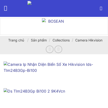
Bỏ
qua
nội
dung
/
/
/
Trang chủ
Sản phẩm
Collections
Camera Hikvision