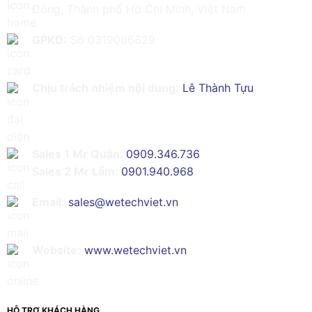
Đông, Thành phố Hồ Chí Minh, Việt Nam
GPKD:
Số 0319086629
Chịu trách nhiệm nội dung:
Lê Thành Tựu
Sales 1 Mr Quân:
0909.346.736
Sales 2 Mr Lâm:
0901.940.968
Email:
sales@wetechviet.vn
Website:
www.wetechviet.vn
HỖ TRỢ KHÁCH HÀNG