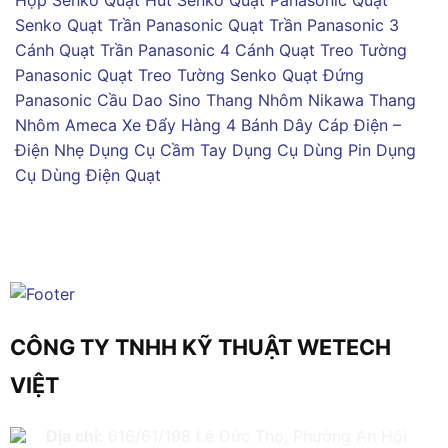
Hộp Senko
Quạt Hút Senko
Quạt Panasonic
Quạt
Senko
Quạt Trần Panasonic
Quạt Trần Panasonic 3
Cánh
Quạt Trần Panasonic 4 Cánh
Quạt Treo Tường
Panasonic
Quạt Treo Tường Senko
Quạt Đứng
Panasonic
Cầu Dao Sino
Thang Nhôm Nikawa
Thang
Nhôm Ameca
Xe Đẩy Hàng 4 Bánh
Dây Cáp Điện –
Điện Nhẹ
Dụng Cụ Cầm Tay
Dụng Cụ Dùng Pin
Dụng
Cụ Dùng Điện
Quạt
CÔNG TY TNHH KỸ THUẬT WETECH
VIỆT
Địa chỉ:
616/61/198 Lê Đức Thọ, Phường An Hội