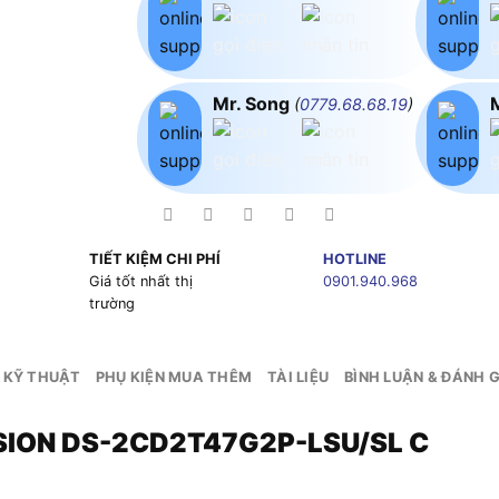
Mr. Song
(
0779.68.68.19
)
TIẾT KIỆM CHI PHÍ
HOTLINE
g
Giá tốt nhất thị
0901.940.968
trường
 KỸ THUẬT
PHỤ KIỆN MUA THÊM
TÀI LIỆU
BÌNH LUẬN & ĐÁNH G
VISION DS-2CD2T47G2P-LSU/SL C