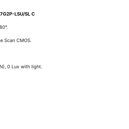
47G2P-LSU/SL C
80°.
ive Scan CMOS.
, 0 Lux with light.