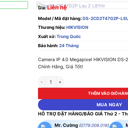
Liên hệ
Giá:
Model / Mã đặt hàng:
DS-2CD2T47G2P-LSU
Thương hiệu:
HIKVISION
Xuất xứ:
Trung Quốc
Bảo hành:
24 Tháng
Camera IP 4.0 Megapixel HIKVISION DS
Chính Hãng, Giá Tốt!
Camera IP 4.0 Megapixel HIKVISION DS-2CD
THÊM VÀO GIỎ HÀ
MUA NGAY
HỖ TRỢ ĐẶT HÀNG/BÁO GIÁ Thứ 2 - Thứ
Mr. Cường
(
0779.008.018
)