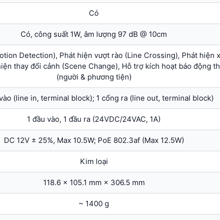
Có
Có, công suất 1W, âm lượng 97 dB @ 10cm
tion Detection), Phát hiện vượt rào (Line Crossing), Phát hiện
 hiện thay đổi cảnh (Scene Change), Hỗ trợ kích hoạt báo động t
(người & phương tiện)
vào (line in, terminal block); 1 cổng ra (line out, terminal block)
1 đầu vào, 1 đầu ra (24VDC/24VAC, 1A)
DC 12V ± 25%, Max 10.5W; PoE 802.3af (Max 12.5W)
Kim loại
118.6 × 105.1 mm × 306.5 mm
~ 1400 g