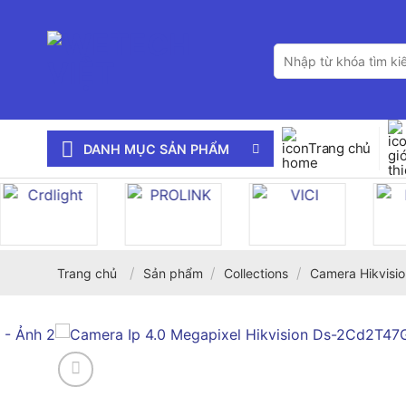
Bỏ
qua
Tìm
nội
kiếm:
dung
Trang chủ
DANH MỤC SẢN PHẨM
/
/
/
Trang chủ
Sản phẩm
Collections
Camera Hikvisio