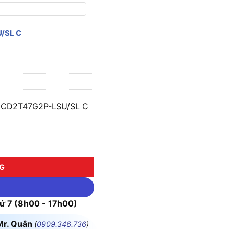
/SL C
-2CD2T47G2P-LSU/SL C
2T47G2P-LSU/SL C số lượng
NG
 7 (8h00 - 17h00)
Mr. Quân
(
0909.346.736
)