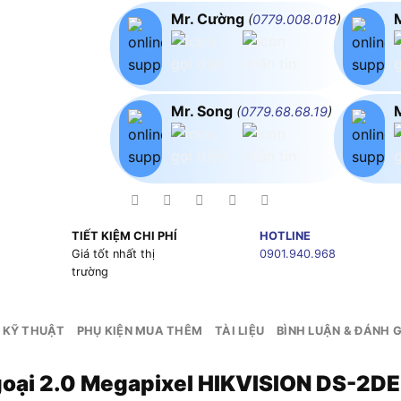
Mr. Cường
(
0779.008.018
)
Mr. Song
(
0779.68.68.19
)
TIẾT KIỆM CHI PHÍ
HOTLINE
g
Giá tốt nhất thị
0901.940.968
trường
 KỸ THUẬT
PHỤ KIỆN MUA THÊM
TÀI LIỆU
BÌNH LUẬN & ĐÁNH G
goại 2.0 Megapixel HIKVISION DS-2