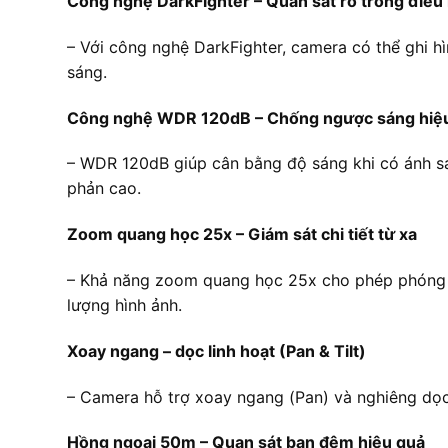
Công nghệ DarkFighter – Quan sát rõ trong điều
– Với công nghệ DarkFighter, camera có thể ghi hì
sáng.
Công nghệ WDR 120dB – Chống ngược sáng hiệ
– WDR 120dB giúp cân bằng độ sáng khi có ánh sá
phản cao.
Zoom quang học 25x – Giám sát chi tiết từ xa
– Khả năng zoom quang học 25x cho phép phóng to
lượng hình ảnh.
Xoay ngang – dọc linh hoạt (Pan & Tilt)
– Camera hỗ trợ xoay ngang (Pan) và nghiêng dọc (
Hồng ngoại 50m – Quan sát ban đêm hiệu quả