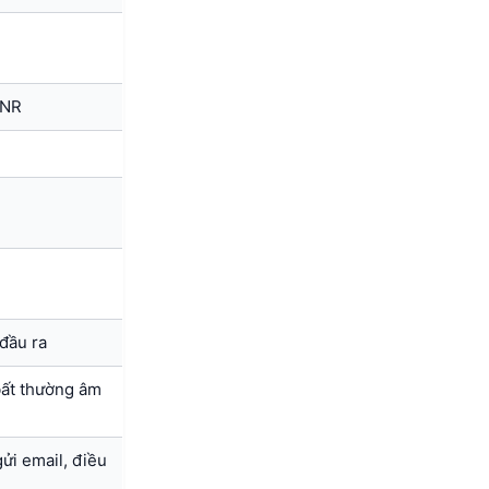
ANR
đầu ra
 bất thường âm
ửi email, điều