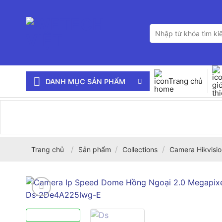
Bỏ
qua
Tìm
nội
kiếm:
dung
Trang chủ
DANH MỤC SẢN PHẨM
/
/
/
Trang chủ
Sản phẩm
Collections
Camera Hikvisio