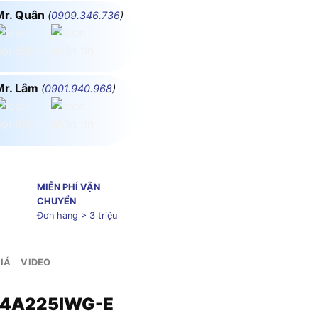
Mr. Quân
(
0909.346.736
)
Mr. Lâm
(
0901.940.968
)
MIỄN PHÍ VẬN
CHUYỂN
Đơn hàng > 3 triệu
IÁ
VIDEO
DE4A225IWG-E