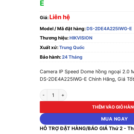
E
Liên hệ
Giá:
Model / Mã đặt hàng:
DS-2DE4A225IWG-E
Thương hiệu:
HIKVISION
Xuất xứ:
Trung Quốc
Bảo hành:
24 Tháng
Camera IP Speed Dome hồng ngoại 2.0 M
DS-2DE4A225IWG-E Chính Hãng, Giá Tốt
Camera IP Speed Dome hồng ngoại 2.0 Mega
THÊM VÀO GIỎ HÀ
MUA NGAY
HỖ TRỢ ĐẶT HÀNG/BÁO GIÁ Thứ 2 - Thứ