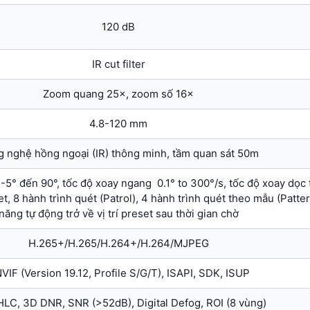
120 dB
IR cut filter
Zoom quang 25×, zoom số 16×
4.8-120 mm
 nghệ hồng ngoại (IR) thông minh, tầm quan sát 50m
5° đến 90°, tốc độ xoay ngang 0.1° to 300°/s, tốc độ xoay dọc t
et, 8 hành trình quét (Patrol), 4 hành trình quét theo mẫu (Patter
năng tự động trở về vị trí preset sau thời gian chờ
H.265+/H.265/H.264+/H.264/MJPEG
VIF (Version 19.12, Profile S/G/T), ISAPI, SDK, ISUP
HLC, 3D DNR, SNR (>52dB), Digital Defog, ROI (8 vùng)