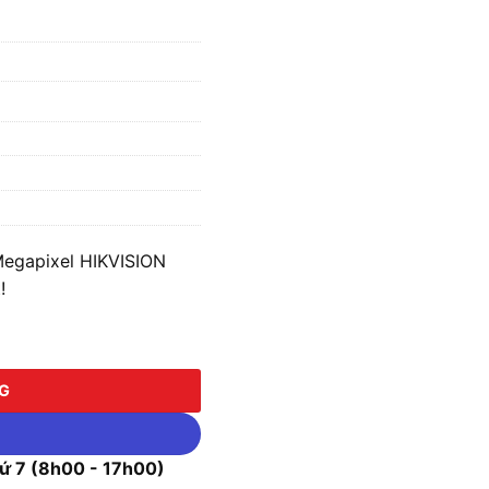
egapixel HIKVISION
!
pixel HIKVISION DS-2DE4A225IWG-E số lượng
NG
 7 (8h00 - 17h00)