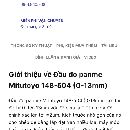
0901.940.968
MIỄN PHÍ VẬN CHUYỂN
Đơn hàng > 3 triệu
THÔNG SỐ KỸ THUẬT
PHỤ KIỆN MUA THÊM
TÀI LIỆU
BÌNH LUẬN & ĐÁNH GIÁ
VIDEO
Giới thiệu về Đầu đo panme
Mitutoyo 148-504 (0-13mm)
Đầu đo panme Mitutoyo 148-504 (0-13mm) có dải
đo từ 0 đến 13mm với độ chia là 0.01mm và độ
chính xác lên tới ±2µm. Kích thước nhỏ gọn của nó
cho phép dễ dàng lắp đặt vào nhiều loại máy móc
khác nhau. Phần thân của thiết bị được thiết kế