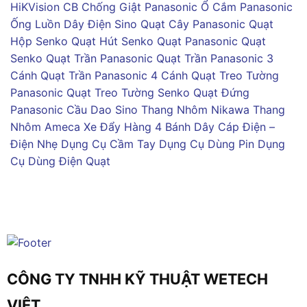
HiKVision
CB Chống Giật Panasonic
Ổ Cắm Panasonic
Ống Luồn Dây Điện Sino
Quạt Cây Panasonic
Quạt
Hộp Senko
Quạt Hút Senko
Quạt Panasonic
Quạt
Senko
Quạt Trần Panasonic
Quạt Trần Panasonic 3
Cánh
Quạt Trần Panasonic 4 Cánh
Quạt Treo Tường
Panasonic
Quạt Treo Tường Senko
Quạt Đứng
Panasonic
Cầu Dao Sino
Thang Nhôm Nikawa
Thang
Nhôm Ameca
Xe Đẩy Hàng 4 Bánh
Dây Cáp Điện –
Điện Nhẹ
Dụng Cụ Cầm Tay
Dụng Cụ Dùng Pin
Dụng
Cụ Dùng Điện
Quạt
CÔNG TY TNHH KỸ THUẬT WETECH
VIỆT