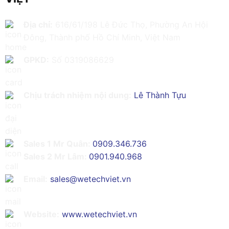
Địa chỉ:
616/61/198 Lê Đức Thọ, Phường An Hội
Đông, Thành phố Hồ Chí Minh, Việt Nam
GPKD:
Số 0319086629
Chịu trách nhiệm nội dung:
Lê Thành Tựu
Sales 1 Mr Quân:
0909.346.736
Sales 2 Mr Lâm:
0901.940.968
Email:
sales@wetechviet.vn
Website:
www.wetechviet.vn