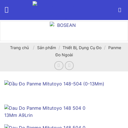
Bỏ
qua
nội
dung
/
/
/
Trang chủ
Sản phẩm
Thiết Bị, Dụng Cụ Đo
Panme
Đo Ngoài