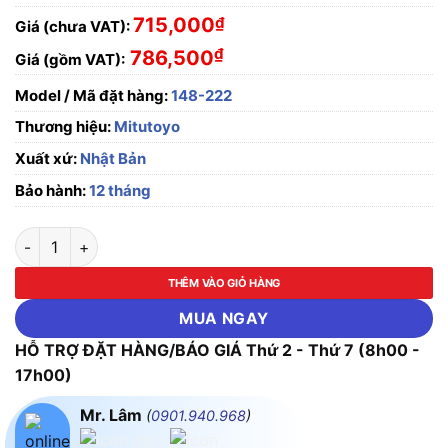
715,000
₫
Giá (chưa VAT):
₫
786,500
Giá (gồm VAT):
Model / Mã đặt hàng:
148-222
Thương hiệu:
Mitutoyo
Xuất xứ:
Nhật Bản
Bảo hành:
12 tháng
Đầu đo panme Mitutoyo 148-222 (0-6.5mm) số lượng
THÊM VÀO GIỎ HÀNG
MUA NGAY
HỖ TRỢ ĐẶT HÀNG/BÁO GIÁ Thứ 2 - Thứ 7 (8h00 -
17h00)
Mr. Lâm
(
0901.940.968
)