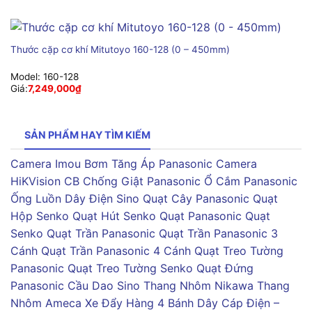
Thước cặp cơ khí Mitutoyo 160-128 (0 – 450mm)
Model:
160-128
Giá:
7,249,000
₫
SẢN PHẨM HAY TÌM KIẾM
Camera Imou
Bơm Tăng Áp Panasonic
Camera
HiKVision
CB Chống Giật Panasonic
Ổ Cắm Panasonic
Ống Luồn Dây Điện Sino
Quạt Cây Panasonic
Quạt
Hộp Senko
Quạt Hút Senko
Quạt Panasonic
Quạt
Senko
Quạt Trần Panasonic
Quạt Trần Panasonic 3
Cánh
Quạt Trần Panasonic 4 Cánh
Quạt Treo Tường
Panasonic
Quạt Treo Tường Senko
Quạt Đứng
Panasonic
Cầu Dao Sino
Thang Nhôm Nikawa
Thang
Nhôm Ameca
Xe Đẩy Hàng 4 Bánh
Dây Cáp Điện –