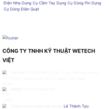
Điện Nhẹ
Dụng Cụ Cầm Tay
Dụng Cụ Dùng Pin
Dụng
Cụ Dùng Điện
Quạt
CÔNG TY TNHH KỸ THUẬT WETECH
VIỆT
Địa chỉ:
616/61/198 Lê Đức Thọ, Phường An Hội
Đông, Thành phố Hồ Chí Minh, Việt Nam
GPKD:
Số 0319086629
Chịu trách nhiệm nội dung:
Lê Thành Tựu