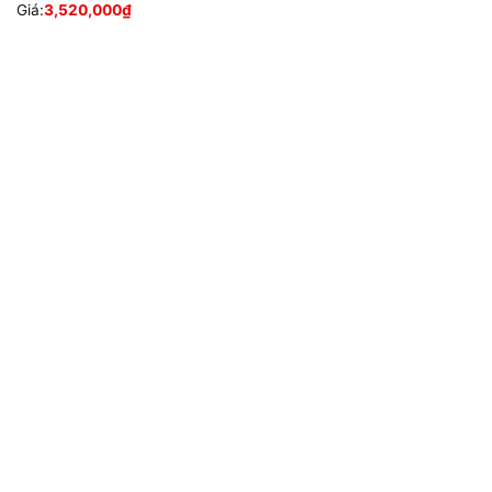
Giá:
3,520,000
₫