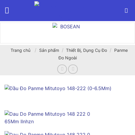
Bỏ
qua
nội
dung
/
/
/
Trang chủ
Sản phẩm
Thiết Bị, Dụng Cụ Đo
Panme
Đo Ngoài