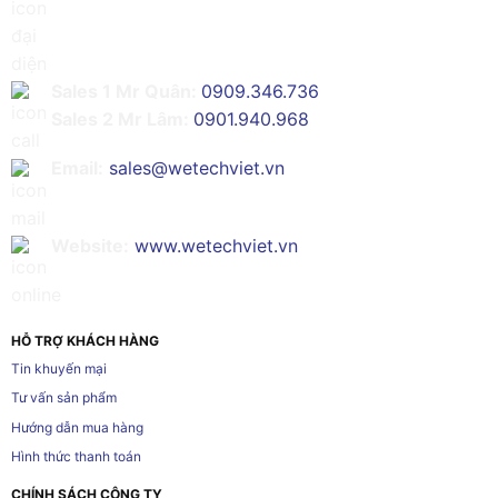
Sales 1 Mr Quân:
0909.346.736
Sales 2 Mr Lâm:
0901.940.968
Email:
sales@wetechviet.vn
Website:
www.wetechviet.vn
HỖ TRỢ KHÁCH HÀNG
Tin khuyến mại
Tư vấn sản phẩm
Hướng dẫn mua hàng
Hình thức thanh toán
CHÍNH SÁCH CÔNG TY