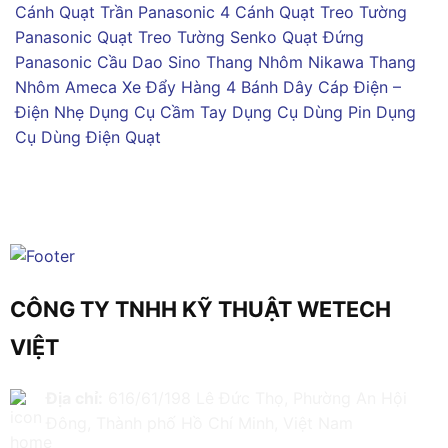
Cánh
Quạt Trần Panasonic 4 Cánh
Quạt Treo Tường
Panasonic
Quạt Treo Tường Senko
Quạt Đứng
Panasonic
Cầu Dao Sino
Thang Nhôm Nikawa
Thang
Nhôm Ameca
Xe Đẩy Hàng 4 Bánh
Dây Cáp Điện –
Điện Nhẹ
Dụng Cụ Cầm Tay
Dụng Cụ Dùng Pin
Dụng
Cụ Dùng Điện
Quạt
CÔNG TY TNHH KỸ THUẬT WETECH
VIỆT
Địa chỉ:
616/61/198 Lê Đức Thọ, Phường An Hội
Đông, Thành phố Hồ Chí Minh, Việt Nam