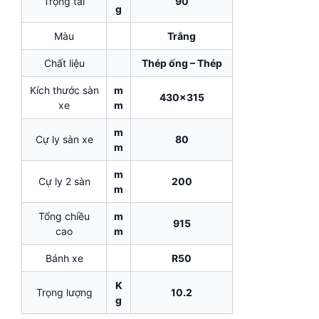
Trọng tải
90
g
Màu
Trắng
Chất liệu
Thép ống – Thép
Kích thước sàn
m
430×315
xe
m
m
Cự ly sàn xe
80
m
m
Cự ly 2 sàn
200
m
Tổng chiều
m
915
cao
m
Bánh xe
R50
K
Trọng lượng
10.2
g