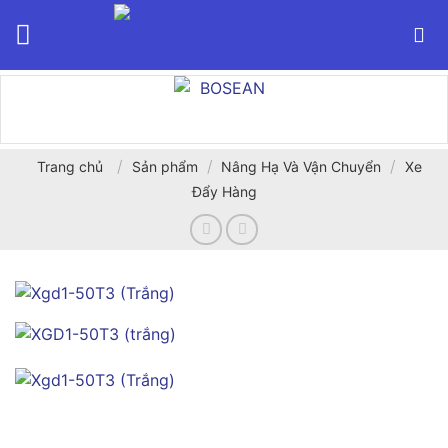
Bỏ
qua
nội
dung
/
/
/
Trang chủ
Sản phẩm
Nâng Hạ Và Vận Chuyển
Xe
Đẩy Hàng