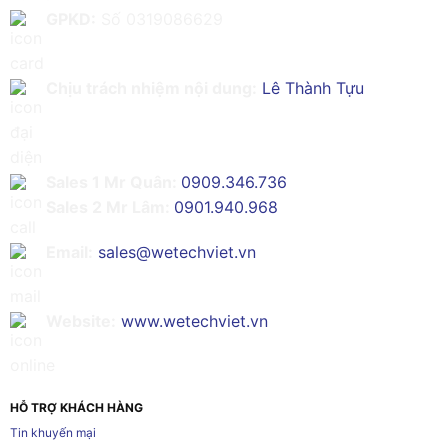
GPKD:
Số 0319086629
Chịu trách nhiệm nội dung:
Lê Thành Tựu
Sales 1 Mr Quân:
0909.346.736
Sales 2 Mr Lâm:
0901.940.968
Email:
sales@wetechviet.vn
Website:
www.wetechviet.vn
HỖ TRỢ KHÁCH HÀNG
Tin khuyến mại