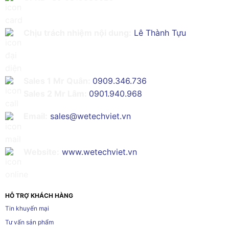
Chịu trách nhiệm nội dung:
Lê Thành Tựu
Sales 1 Mr Quân:
0909.346.736
Sales 2 Mr Lâm:
0901.940.968
Email:
sales@wetechviet.vn
Website:
www.wetechviet.vn
HỖ TRỢ KHÁCH HÀNG
Tin khuyến mại
Tư vấn sản phẩm