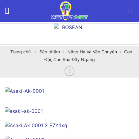
Bỏ
qua
nội
dung
/
/
/
Trang chủ
Sản phẩm
Nâng Hạ Và Vận Chuyển
Con
Đội, Con Rùa Đẩy Ngang