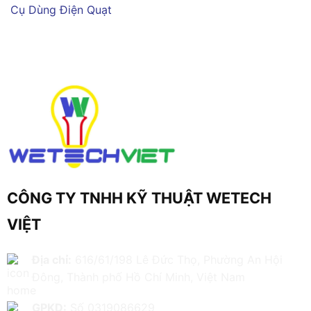
Cụ Dùng Điện
Quạt
CÔNG TY TNHH KỸ THUẬT WETECH
VIỆT
Địa chỉ:
616/61/198 Lê Đức Thọ, Phường An Hội
Đông, Thành phố Hồ Chí Minh, Việt Nam
GPKD:
Số 0319086629