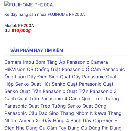
Xe đẩy hàng sàn nhựa FUJIHOME PH200A
Model:
PH200A
Giá:
816,000
₫
SẢN PHẨM HAY TÌM KIẾM
Camera Imou
Bơm Tăng Áp Panasonic
Camera
HiKVision
CB Chống Giật Panasonic
Ổ Cắm Panasonic
Ống Luồn Dây Điện Sino
Quạt Cây Panasonic
Quạt
Hộp Senko
Quạt Hút Senko
Quạt Panasonic
Quạt
Senko
Quạt Trần Panasonic
Quạt Trần Panasonic 3
Cánh
Quạt Trần Panasonic 4 Cánh
Quạt Treo Tường
Panasonic
Quạt Treo Tường Senko
Quạt Đứng
Panasonic
Cầu Dao Sino
Thang Nhôm Nikawa
Thang
Nhôm Ameca
Xe Đẩy Hàng 4 Bánh
Dây Cáp Điện –
Điện Nhẹ
Dụng Cụ Cầm Tay
Dụng Cụ Dùng Pin
Dụng