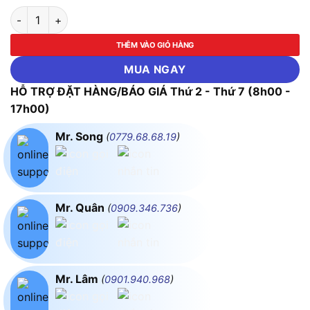
Đội cam cao cấp ASAKI-AK-0001 đến AK-0015 (Size 2T - 50T)
THÊM VÀO GIỎ HÀNG
MUA NGAY
HỖ TRỢ ĐẶT HÀNG/BÁO GIÁ Thứ 2 - Thứ 7 (8h00 -
17h00)
Mr. Song
(
0779.68.68.19
)
Mr. Quân
(
0909.346.736
)
Mr. Lâm
(
0901.940.968
)