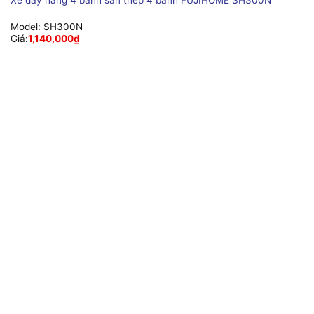
Model:
SH300N
Giá:
1,140,000
₫