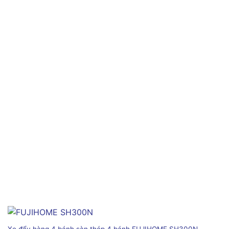
Xe đẩy hàng 4 bánh sàn thép 4 bánh FUJIHOME SH300N