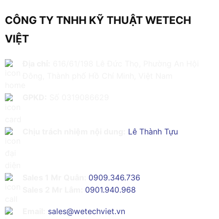
CÔNG TY TNHH KỸ THUẬT WETECH
VIỆT
Địa chỉ:
616/61/198 Lê Đức Thọ, Phường An Hội
Đông, Thành phố Hồ Chí Minh, Việt Nam
GPKD:
Số 0319086629
Chịu trách nhiệm nội dung:
Lê Thành Tựu
Sales 1 Mr Quân:
0909.346.736
Sales 2 Mr Lâm:
0901.940.968
Email:
sales@wetechviet.vn