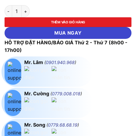
Đội cá sấu 125mm - 175mm ASAKI-AK-0062 số lượng
THÊM VÀO GIỎ HÀNG
MUA NGAY
HỖ TRỢ ĐẶT HÀNG/BÁO GIÁ Thứ 2 - Thứ 7 (8h00 -
17h00)
Mr. Lâm
(
0901.940.968
)
Mr. Cường
(
0779.008.018
)
Mr. Song
(
0779.68.68.19
)