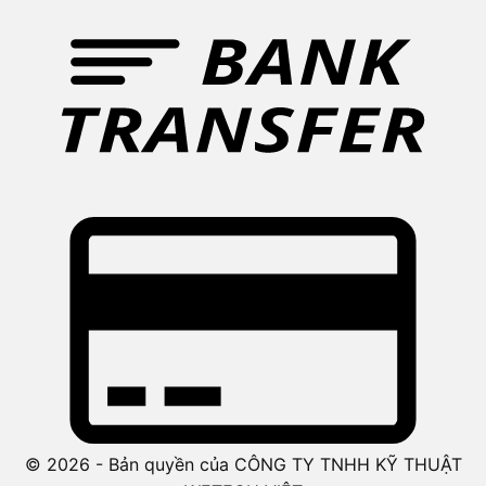
© 2026 - Bản quyền của CÔNG TY TNHH KỸ THUẬT