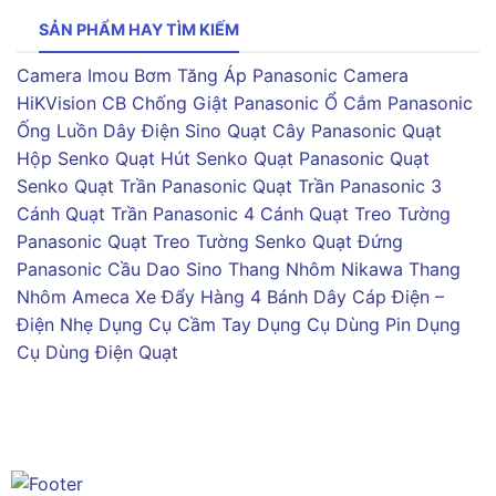
SẢN PHẨM HAY TÌM KIẾM
Camera Imou
Bơm Tăng Áp Panasonic
Camera
HiKVision
CB Chống Giật Panasonic
Ổ Cắm Panasonic
Ống Luồn Dây Điện Sino
Quạt Cây Panasonic
Quạt
Hộp Senko
Quạt Hút Senko
Quạt Panasonic
Quạt
Senko
Quạt Trần Panasonic
Quạt Trần Panasonic 3
Cánh
Quạt Trần Panasonic 4 Cánh
Quạt Treo Tường
Panasonic
Quạt Treo Tường Senko
Quạt Đứng
Panasonic
Cầu Dao Sino
Thang Nhôm Nikawa
Thang
Nhôm Ameca
Xe Đẩy Hàng 4 Bánh
Dây Cáp Điện –
Điện Nhẹ
Dụng Cụ Cầm Tay
Dụng Cụ Dùng Pin
Dụng
Cụ Dùng Điện
Quạt