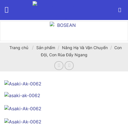
Bỏ
qua
nội
dung
/
/
/
Trang chủ
Sản phẩm
Nâng Hạ Và Vận Chuyển
Con
Đội, Con Rùa Đẩy Ngang