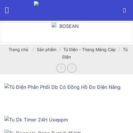
Bỏ
qua
nội
dung
/
/
/
Trang chủ
Sản phẩm
Tủ Điện - Thang Máng Cáp
Tủ
Điện