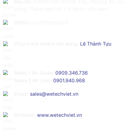
Địa chỉ:
616/61/198 Lê Đức Thọ, Phường An Hội
Đông, Thành phố Hồ Chí Minh, Việt Nam
GPKD:
Số 0319086629
Chịu trách nhiệm nội dung:
Lê Thành Tựu
Sales 1 Mr Quân:
0909.346.736
Sales 2 Mr Lâm:
0901.940.968
Email:
sales@wetechviet.vn
Website:
www.wetechviet.vn