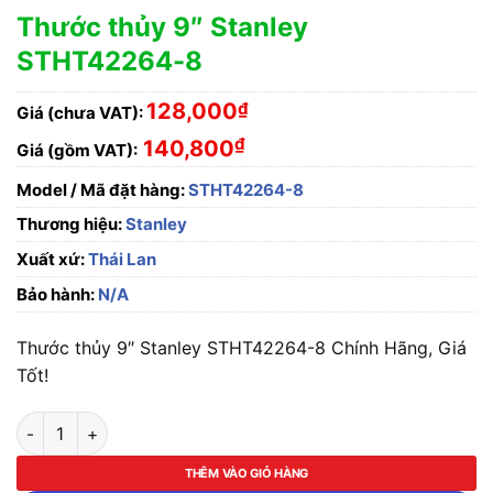
Thước thủy 9″ Stanley
STHT42264-8
128,000
₫
Giá (chưa VAT):
₫
140,800
Giá (gồm VAT):
Model / Mã đặt hàng:
STHT42264-8
Thương hiệu:
Stanley
Xuất xứ:
Thái Lan
Bảo hành:
N/A
Thước thủy 9″ Stanley STHT42264-8 Chính Hãng, Giá
Tốt!
Thước thủy 9" Stanley STHT42264-8 số lượng
THÊM VÀO GIỎ HÀNG