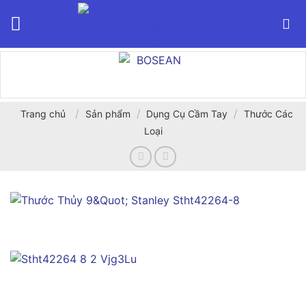
Bỏ
qua
nội
dung
/
/
/
Trang chủ
Sản phẩm
Dụng Cụ Cầm Tay
Thước Các
Loại