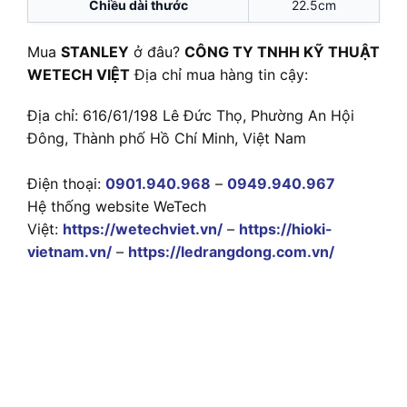
Chiều dài thước
22.5cm
Mua
STANLEY
ở đâu?
CÔNG TY TNHH KỸ THUẬT
WETECH VIỆT
Địa chỉ mua hàng tin cậy:
Địa chỉ: 616/61/198 Lê Đức Thọ, Phường An Hội
Đông, Thành phố Hồ Chí Minh, Việt Nam
Điện thoại:
0901.940.968
–
0949.940.967
Hệ thống website WeTech
Việt:
https://wetechviet.vn/
–
https://hioki-
vietnam.vn/
–
https://ledrangdong.com.vn/