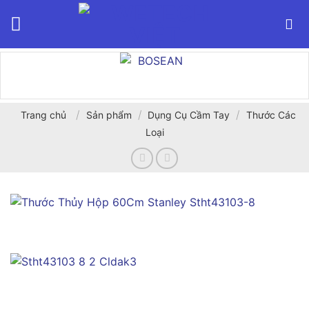
Bỏ
qua
nội
dung
/
/
/
Trang chủ
Sản phẩm
Dụng Cụ Cầm Tay
Thước Các
Loại