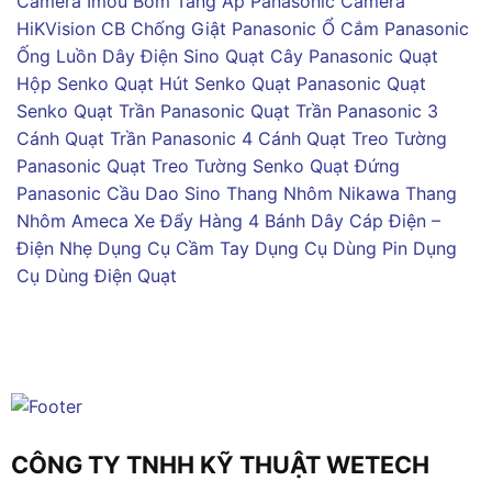
Camera Imou
Bơm Tăng Áp Panasonic
Camera
HiKVision
CB Chống Giật Panasonic
Ổ Cắm Panasonic
Ống Luồn Dây Điện Sino
Quạt Cây Panasonic
Quạt
Hộp Senko
Quạt Hút Senko
Quạt Panasonic
Quạt
Senko
Quạt Trần Panasonic
Quạt Trần Panasonic 3
Cánh
Quạt Trần Panasonic 4 Cánh
Quạt Treo Tường
Panasonic
Quạt Treo Tường Senko
Quạt Đứng
Panasonic
Cầu Dao Sino
Thang Nhôm Nikawa
Thang
Nhôm Ameca
Xe Đẩy Hàng 4 Bánh
Dây Cáp Điện –
Điện Nhẹ
Dụng Cụ Cầm Tay
Dụng Cụ Dùng Pin
Dụng
Cụ Dùng Điện
Quạt
CÔNG TY TNHH KỸ THUẬT WETECH