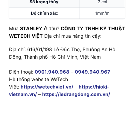
Số lượng thủy:
2 cái
Độ chính xác:
1mm/m
Mua
STANLEY
ở đâu?
CÔNG TY TNHH KỸ THUẬT
WETECH VIỆT
Địa chỉ mua hàng tin cậy:
Địa chỉ: 616/61/198 Lê Đức Thọ, Phường An Hội
Đông, Thành phố Hồ Chí Minh, Việt Nam
Điện thoại:
0901.940.968
–
0949.940.967
Hệ thống website WeTech
Việt:
https://wetechviet.vn/
–
https://hioki-
vietnam.vn/
–
https://ledrangdong.com.vn/