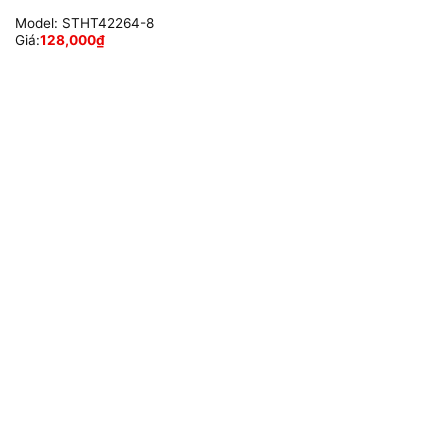
Model:
STHT42264-8
Giá:
128,000
₫