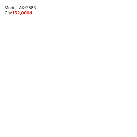
Model:
AK-2583
Giá:
152,000
₫