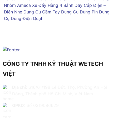
Nhôm Ameca
Xe Đẩy Hàng 4 Bánh
Dây Cáp Điện –
Điện Nhẹ
Dụng Cụ Cầm Tay
Dụng Cụ Dùng Pin
Dụng
Cụ Dùng Điện
Quạt
CÔNG TY TNHH KỸ THUẬT WETECH
VIỆT
Địa chỉ:
616/61/198 Lê Đức Thọ, Phường An Hội
Đông, Thành phố Hồ Chí Minh, Việt Nam
GPKD:
Số 0319086629