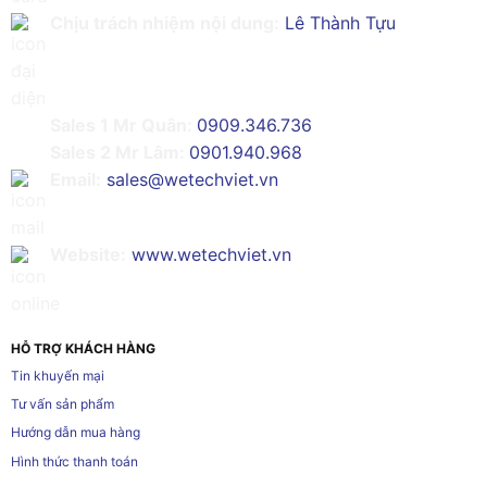
Chịu trách nhiệm nội dung:
Lê Thành Tựu
Sales 1 Mr Quân:
0909.346.736
Sales 2 Mr Lâm:
0901.940.968
Email:
sales@wetechviet.vn
Website:
www.wetechviet.vn
HỖ TRỢ KHÁCH HÀNG
Tin khuyến mại
Tư vấn sản phẩm
Hướng dẫn mua hàng
Hình thức thanh toán