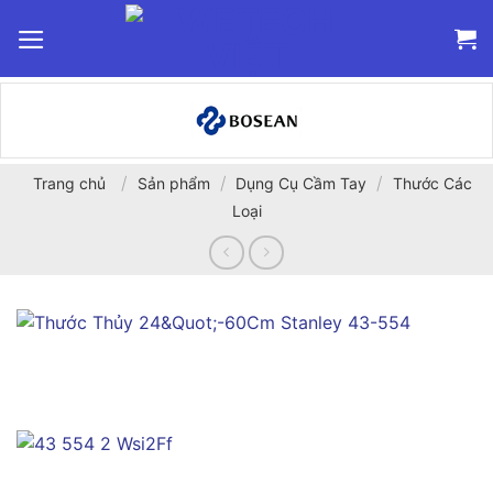
Bỏ
qua
nội
dung
/
/
/
Trang chủ
Sản phẩm
Dụng Cụ Cầm Tay
Thước Các
Loại