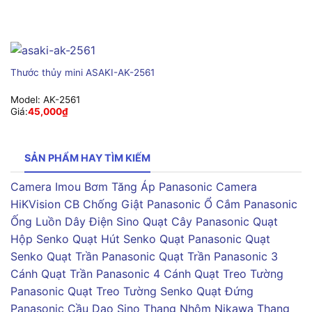
Thước thủy mini ASAKI-AK-2561
Model:
AK-2561
Giá:
45,000
₫
SẢN PHẨM HAY TÌM KIẾM
Camera Imou
Bơm Tăng Áp Panasonic
Camera
HiKVision
CB Chống Giật Panasonic
Ổ Cắm Panasonic
Ống Luồn Dây Điện Sino
Quạt Cây Panasonic
Quạt
Hộp Senko
Quạt Hút Senko
Quạt Panasonic
Quạt
Senko
Quạt Trần Panasonic
Quạt Trần Panasonic 3
Cánh
Quạt Trần Panasonic 4 Cánh
Quạt Treo Tường
Panasonic
Quạt Treo Tường Senko
Quạt Đứng
Panasonic
Cầu Dao Sino
Thang Nhôm Nikawa
Thang