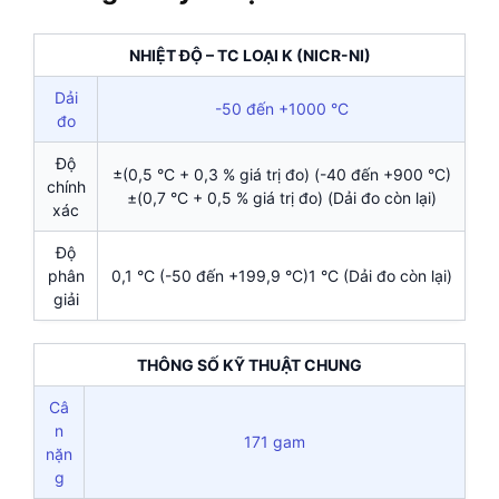
NHIỆT ĐỘ – TC LOẠI K (NICR-NI)
Dải
-50 đến +1000 °C
đo
Độ
±(0,5 °C + 0,3 % giá trị đo) (-40 đến +900 °C)
chính
±(0,7 °C + 0,5 % giá trị đo) (Dải đo còn lại)
xác
Độ
phân
0,1 °C (-50 đến +199,9 °C)1 °C (Dải đo còn lại)
giải
THÔNG SỐ KỸ THUẬT CHUNG
Câ
n
171 gam
nặn
g