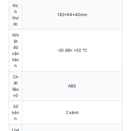
Kíc
h
182x64x40mm
thư
ớc
Nhi
ệt
độ
-20 đến +50 °C
vận
hàn
h
Ch
ất
ABS
liệu
vỏ
Số
kên
2 kênh
h
Loạ