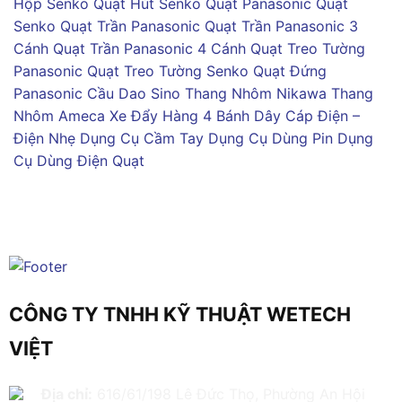
Hộp Senko
Quạt Hút Senko
Quạt Panasonic
Quạt
Senko
Quạt Trần Panasonic
Quạt Trần Panasonic 3
Cánh
Quạt Trần Panasonic 4 Cánh
Quạt Treo Tường
Panasonic
Quạt Treo Tường Senko
Quạt Đứng
Panasonic
Cầu Dao Sino
Thang Nhôm Nikawa
Thang
Nhôm Ameca
Xe Đẩy Hàng 4 Bánh
Dây Cáp Điện –
Điện Nhẹ
Dụng Cụ Cầm Tay
Dụng Cụ Dùng Pin
Dụng
Cụ Dùng Điện
Quạt
CÔNG TY TNHH KỸ THUẬT WETECH
VIỆT
Địa chỉ:
616/61/198 Lê Đức Thọ, Phường An Hội