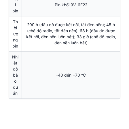
i
Pin khối 9V, 6F22
pin
Th
200 h (đầu dò được kết nối, tắt đèn nền); 45 h
ời
(chế độ radio, tắt đèn nền); 68 h (đầu dò được
lượ
kết nối, đèn nền luôn bật); 33 giờ (chế độ radio,
ng
đèn nền luôn bật)
pin
Nhi
ệt
độ
bả
-40 đến +70 °C
o
qu
ản