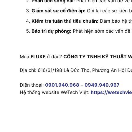
Phân tích sóng hài:
Phát hiện các vấn đề về n
Giám sát sự cố điện áp:
Ghi lại các sự kiện 
Kiểm tra tuân thủ tiêu chuẩn:
Đảm bảo hệ th
Bảo trì dự phòng:
Phát hiện sớm các vấn đề 
Mua
FLUKE
ở đâu?
CÔNG TY TNHH KỸ THUẬT W
Địa chỉ: 616/61/198 Lê Đức Thọ, Phường An Hội Đ
Điện thoại:
0901.940.968
–
0949.940.967
Hệ thống website WeTech Việt:
https://wetechvie