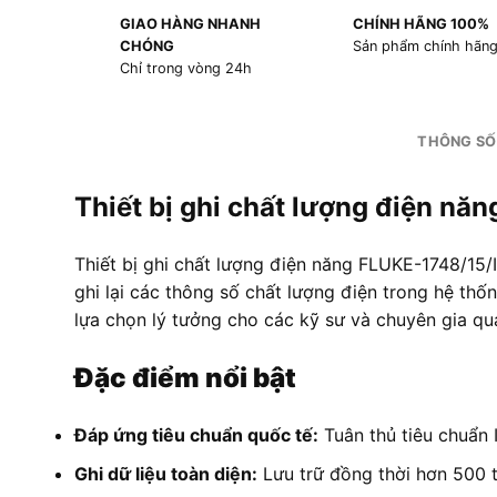
GIAO HÀNG NHANH
CHÍNH HÃNG 100%
CHÓNG
Sản phẩm chính hãn
Chỉ trong vòng 24h
THÔNG SỐ
Thiết bị ghi chất lượng điện n
Thiết bị ghi
chất lượng điện
năng FLUKE-1748/15/
ghi lại các
thông số chất
lượng điện tron
g hệ thố
lựa
chọn lý tưởn
g cho các kỹ s
ư và chuyên gia
quả
Đặc điểm nổi bật
Đáp ứng tiêu chuẩn quốc tế:
Tuân thủ tiêu chuẩn 
Ghi dữ liệu toàn diện:
Lưu trữ đồng thời hơn 500 t