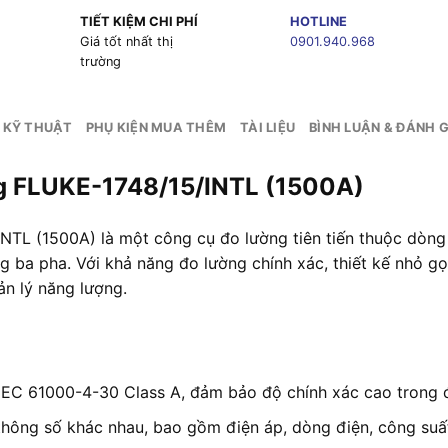
TIẾT KIỆM CHI PHÍ
HOTLINE
g
Giá tốt nhất thị
0901.940.968
trường
 KỸ THUẬT
PHỤ KIỆN MUA THÊM
TÀI LIỆU
BÌNH LUẬN & ĐÁNH G
ăng FLUKE-1748/15/INTL (1500A)
INTL (1500A
) là một công
cụ đo lường tiên
tiến thuộc dòng
ng ba
pha. Với khả
năng đo lường chín
h xác, thiết kế
nhỏ gọn
n lý năng
lượng.
IEC 61000-4-30 Class A, đảm bảo độ chính xác cao trong đ
hông số khác nhau, bao gồm điện áp, dòng điện, công suất,