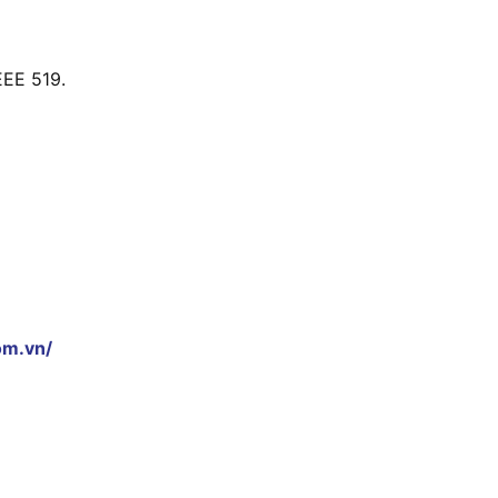
EEE 519.
om.vn/