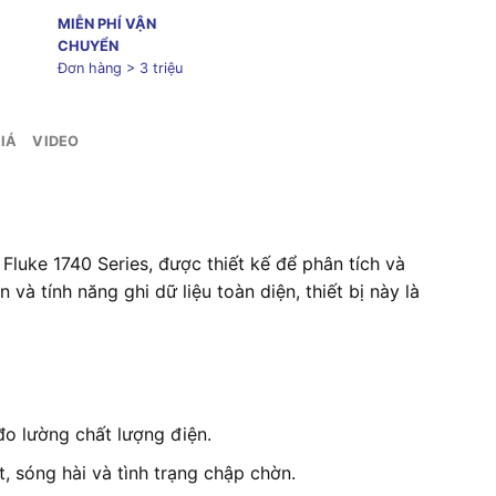
MIỄN PHÍ VẬN
CHUYỂN
Đơn hàng > 3 triệu
IÁ
VIDEO
Fluke 1740 Seri
es, được thiế
t kế để phân tích
và
 và tính
năng ghi dữ liệu
toàn diện, thiế
t bị này là
o lường chất lượng điện.
 sóng hài và tình trạng chập chờn.