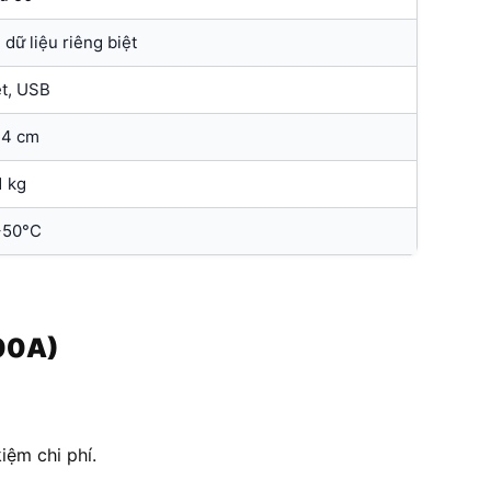
 dữ liệu riêng biệt
et, USB
.4 cm
1 kg
+50°C
500A)
iệm chi phí.