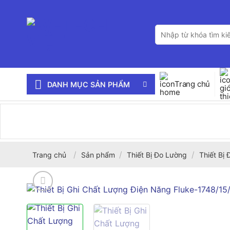
Bỏ
qua
Tìm
nội
kiếm:
dung
Trang chủ
DANH MỤC SẢN PHẨM
/
/
/
Trang chủ
Sản phẩm
Thiết Bị Đo Lường
Thiết Bị