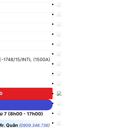
E-1748/15/INTL (1500A)
748/15/INTL (1500A) số lượng
NG
 7 (8h00 - 17h00)
Mr. Quân
(
0909.346.736
)