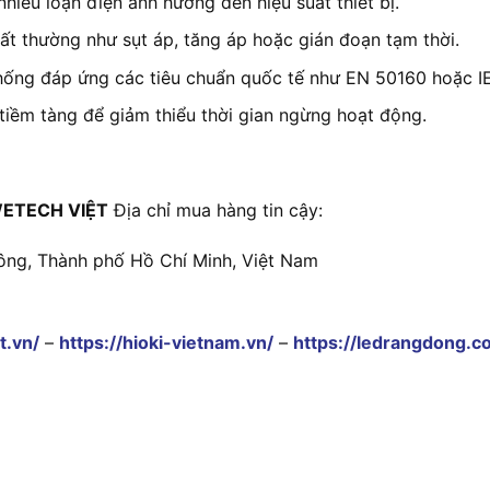
hiễu loạn điện ảnh hưởng đến hiệu suất thiết bị.
bất thường như sụt áp, tăng áp hoặc gián đoạn tạm thời.
ống đáp ứng các tiêu chuẩn quốc tế như EN 50160 hoặc I
tiềm tàng để giảm thiểu thời gian ngừng hoạt động.
ETECH VIỆT
Địa chỉ mua hàng tin cậy:
ông, Thành phố Hồ Chí Minh, Việt Nam
t.vn/
–
https://hioki-vietnam.vn/
–
https://ledrangdong.c