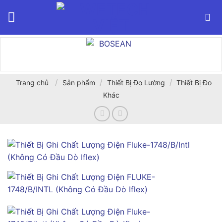
Bỏ
qua
nội
dung
/
/
/
Trang chủ
Sản phẩm
Thiết Bị Đo Lường
Thiết Bị Đo
Khác