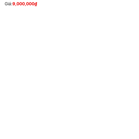
Giá:
9,000,000
₫