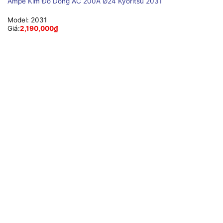
Ampe Kìm Đo Dòng AC 200A Ø24 Kyoritsu 2031
Model:
2031
Giá:
2,190,000
₫