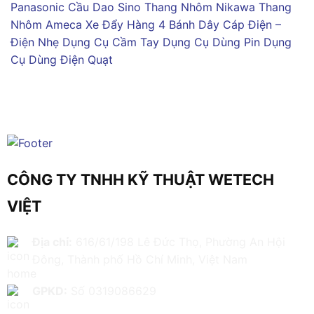
Panasonic
Cầu Dao Sino
Thang Nhôm Nikawa
Thang
Nhôm Ameca
Xe Đẩy Hàng 4 Bánh
Dây Cáp Điện –
Điện Nhẹ
Dụng Cụ Cầm Tay
Dụng Cụ Dùng Pin
Dụng
Cụ Dùng Điện
Quạt
CÔNG TY TNHH KỸ THUẬT WETECH
VIỆT
Địa chỉ:
616/61/198 Lê Đức Thọ, Phường An Hội
Đông, Thành phố Hồ Chí Minh, Việt Nam
GPKD:
Số 0319086629