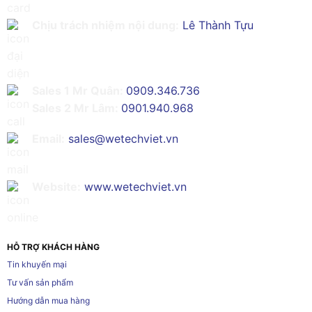
Chịu trách nhiệm nội dung:
Lê Thành Tựu
Sales 1 Mr Quân:
0909.346.736
Sales 2 Mr Lâm:
0901.940.968
Email:
sales@wetechviet.vn
Website:
www.wetechviet.vn
HỖ TRỢ KHÁCH HÀNG
Tin khuyến mại
Tư vấn sản phẩm
Hướng dẫn mua hàng