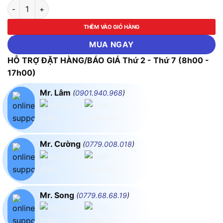
Thiết Bị Ghi Chất Lượng Điện FLUKE-1748/B/INTL (Không Có Đ
THÊM VÀO GIỎ HÀNG
MUA NGAY
HỖ TRỢ ĐẶT HÀNG/BÁO GIÁ Thứ 2 - Thứ 7 (8h00 -
17h00)
Mr. Lâm
(
0901.940.968
)
Mr. Cường
(
0779.008.018
)
Mr. Song
(
0779.68.68.19
)