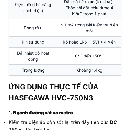
Đầu dò tiếp xúc (kim loại) –
Điện môi (khả năng
Phần nối đất chịu được 4
cách điện)
kVAC trong 1 phút
≤ 1 mA trong bài kiểm tra điện
Dòng rò rỉ
môi
Pin sử dụng
R6 hoặc LR6 (1.5V) × 4 viên
Dải nhiệt độ hoạt
0°C đến +50°C
động
Trọng lượng
Khoảng 1.4kg
ỨNG DỤNG THỰC TẾ CỦA
HASEGAWA HVC‑750N3
1.
Ngành đường sắt và metro
Kiểm tra điện áp còn sót lại trên dây tiếp xúc
DC
750 V
, đặc biệt tại: