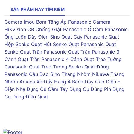
SẢN PHẨM HAY TÌM KIẾM
Camera Imou
Bơm Tăng Áp Panasonic
Camera
HiKVision
CB Chống Giật Panasonic
Ổ Cắm Panasonic
Ống Luồn Dây Điện Sino
Quạt Cây Panasonic
Quạt
Hộp Senko
Quạt Hút Senko
Quạt Panasonic
Quạt
Senko
Quạt Trần Panasonic
Quạt Trần Panasonic 3
Cánh
Quạt Trần Panasonic 4 Cánh
Quạt Treo Tường
Panasonic
Quạt Treo Tường Senko
Quạt Đứng
Panasonic
Cầu Dao Sino
Thang Nhôm Nikawa
Thang
Nhôm Ameca
Xe Đẩy Hàng 4 Bánh
Dây Cáp Điện –
Điện Nhẹ
Dụng Cụ Cầm Tay
Dụng Cụ Dùng Pin
Dụng
Cụ Dùng Điện
Quạt