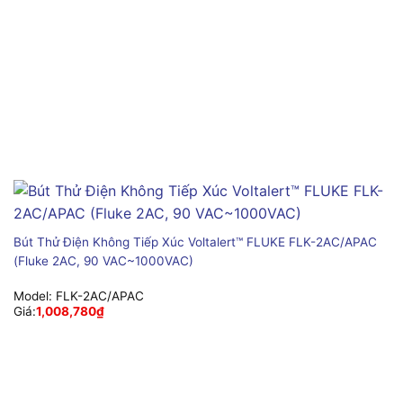
Bút Thử Điện Không Tiếp Xúc Voltalert™ FLUKE FLK-2AC/APAC
(Fluke 2AC, 90 VAC~1000VAC)
Model:
FLK-2AC/APAC
Giá:
1,008,780
₫