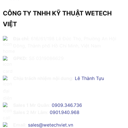
CÔNG TY TNHH KỸ THUẬT WETECH
VIỆT
Địa chỉ:
616/61/198 Lê Đức Thọ, Phường An Hội
Đông, Thành phố Hồ Chí Minh, Việt Nam
GPKD:
Số 0319086629
Chịu trách nhiệm nội dung:
Lê Thành Tựu
Sales 1 Mr Quân:
0909.346.736
Sales 2 Mr Lâm:
0901.940.968
Email:
sales@wetechviet.vn