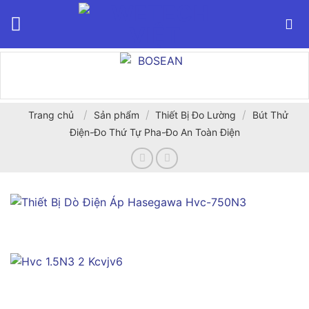
Bỏ
qua
nội
dung
/
/
/
Trang chủ
Sản phẩm
Thiết Bị Đo Lường
Bút Thử
Điện-Đo Thứ Tự Pha-Đo An Toàn Điện