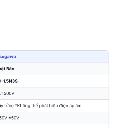
segawa
ật Bản
-1.5N3S
C1500V
ây trần) *Không thể phát hiện điện áp âm
50V ±50V