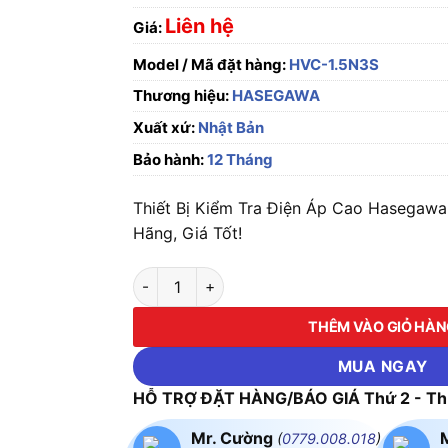
Liên hệ
Giá:
Model / Mã đặt hàng:
HVC-1.5N3S
Thương hiệu:
HASEGAWA
Xuất xứ:
Nhật Bản
Bảo hành:
12 Tháng
Thiết Bị Kiểm Tra Điện Áp Cao Hasegaw
Hãng, Giá Tốt!
Thiết Bị Kiểm Tra Điện Áp Cao Hasegawa HV
THÊM VÀO GIỎ HÀ
MUA NGAY
HỖ TRỢ ĐẶT HÀNG/BÁO GIÁ Thứ 2 - Thứ
Mr. Cường
(
0779.008.018
)