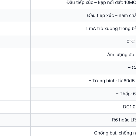
Đầu tiếp xúc – kẹp nối đất: 10M
Đầu tiếp xúc – nam châ
1 mA trở xuống trong bà
0℃
Âm lượng đo 
– C
– Trung bình: từ 60dB
– Thấp: 
DC1,0
R6 hoặc LR6
Chống bụi, chống 