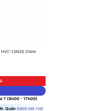
a HVC-1.5N3S Chính
C-1.5N3S số lượng
NG
 7 (8h00 - 17h00)
Mr. Quân
(
0909.346.736
)