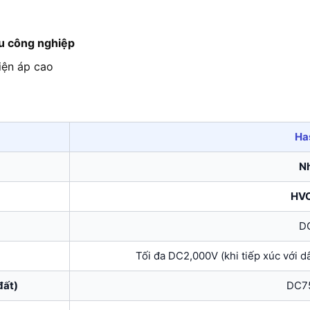
u công nghiệp
iện áp cao
Ha
Nh
HVC
D
Tối đa DC2,000V (khi tiếp xúc với d
đất)
DC7