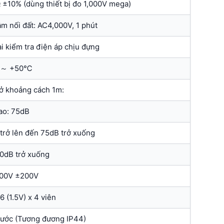
Ω ±10% (dùng thiết bị đo 1,000V mega)
m nối đất: AC4,000V, 1 phút
i kiểm tra điện áp chịu đựng
 ～ +50℃
ở khoảng cách 1m:
ao: 75dB
 trở lên đến 75dB trở xuống
60dB trở xuống
00V ±200V
 (1.5V) x 4 viên
nước (Tương đương IP44)