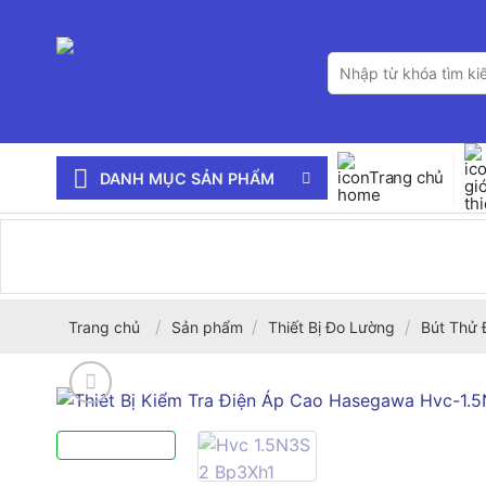
Bỏ
qua
Tìm
nội
kiếm:
dung
Trang chủ
DANH MỤC SẢN PHẨM
/
/
/
Trang chủ
Sản phẩm
Thiết Bị Đo Lường
Bút Thử 