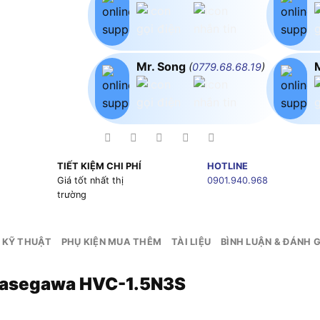
Mr. Song
(
0779.68.68.19
)
TIẾT KIỆM CHI PHÍ
HOTLINE
g
Giá tốt nhất thị
0901.940.968
trường
 KỸ THUẬT
PHỤ KIỆN MUA THÊM
TÀI LIỆU
BÌNH LUẬN & ĐÁNH G
 Hasegawa HVC-1.5N3S