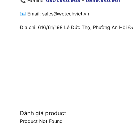
📞 Hotline:
0901.940.968
–
0949.940.967
📧 Email: sales@wetechviet.vn
Địa chỉ: 616/61/198 Lê Đức Thọ, Phường An Hội Đ
Đánh giá product
Product Not Found