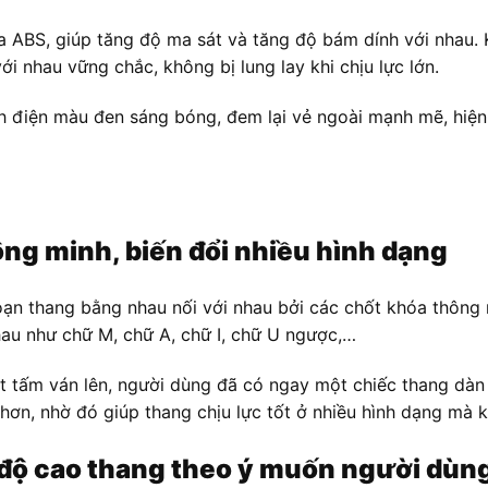
a ABS, giúp tăng độ ma sát và tăng độ bám dính với nhau.
i nhau vững chắc, không bị lung lay khi chịu lực lớn.
 điện màu đen sáng bóng, đem lại vẻ ngoài mạnh mẽ, hiện đ
ng minh, biến đổi nhiều hình dạng
n thang bằng nhau nối với nhau bởi các chốt khóa thông 
hau như chữ M, chữ A, chữ I, chữ U ngược,…
ột tấm ván lên, người dùng đã có ngay một chiếc thang dà
hơn, nhờ đó giúp thang chịu lực tốt ở nhiều hình dạng mà 
h độ cao thang theo ý muốn người dùn