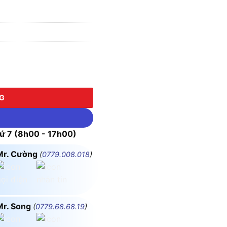
ượng
NG
 7 (8h00 - 17h00)
Mr. Cường
(
0779.008.018
)
Mr. Song
(
0779.68.68.19
)