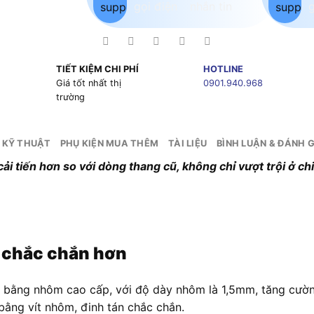
TIẾT KIỆM CHI PHÍ
HOTLINE
g
Giá tốt nhất thị
0901.940.968
trường
 KỸ THUẬT
PHỤ KIỆN MUA THÊM
TÀI LIỆU
BÌNH LUẬN & ĐÁNH G
tiến hơn so với dòng thang cũ, không chỉ vượt trội ở chi
o chắc chắn hơn
bằng nhôm cao cấp, với độ dày nhôm là 1,5mm, tăng cườn
bằng vít nhôm, đinh tán chắc chắn.