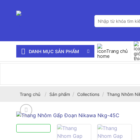
Bỏ
qua
Tìm
nội
kiếm:
dung
Trang chủ
DANH MỤC SẢN PHẨM
/
/
/
Trang chủ
Sản phẩm
Collections
Thang Nhôm Ni