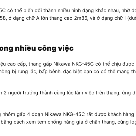
C có thể biến đổi thành nhiều hình dạng khác nhau, nhờ đ
8, ở dạng chữ A lớn thang cao 2m86, và ở dạng chữ I (duỗ
rong nhiều công việc
iệu cao cấp, thang gấp Nikawa NKG-45C có thể chịu được t
ông bị rung lắc, bấp bênh, đặc biệt bạn có có thể mang th
n 2 người trưởng thành cùng lúc làm việc trên thang, ứng 
hang nhôm gấp 4 đoạn Nikawa NKG-45C rất được khách hàng 
 bằng cách xem tem chống hàng giả ở chân thang, cùng log