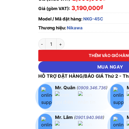
₫
3,190,000
Giá (gồm VAT):
Model / Mã đặt hàng:
NKG-45C
Thương hiệu:
Nikawa
Thang nhôm gấp đoạn Nikawa NKG-45C số l
THÊM VÀO GIỎ HÀ
MUA NGAY
HỖ TRỢ ĐẶT HÀNG/BÁO GIÁ Thứ 2 - Thứ
Mr. Quân
(
0909.346.736
)
Mr. Lâm
(
0901.940.968
)