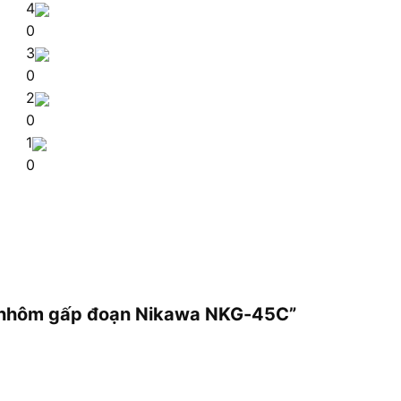
4
0
3
0
2
0
1
0
ng nhôm gấp đoạn Nikawa NKG-45C”