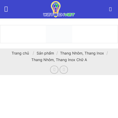
Bỏ
qua
nội
dung
/
/
/
Trang chủ
Sản phẩm
Thang Nhôm, Thang Inox
Thang Nhôm, Thang Inox Chữ A