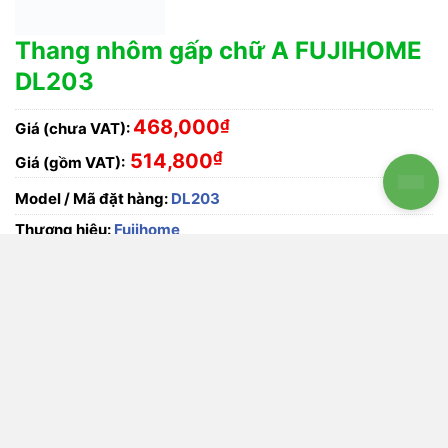
Thang nhôm gấp chữ A FUJIHOME DL203 số lượng
THÊM VÀO GIỎ HÀNG
MUA NGAY
HỖ TRỢ ĐẶT HÀNG/BÁO GIÁ Thứ 2 - Thứ 7 (8h00 -
17h00)
Mr. Lâm
(
0901.940.968
)
Mr. Cường
(
0779.008.018
)
Mr. Song
(
0779.68.68.19
)
Mr. Quân
(
0909.346.736
)