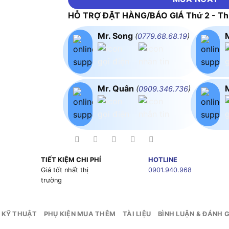
HỖ TRỢ ĐẶT HÀNG/BÁO GIÁ Thứ 2 - Thứ
Mr. Song
(
0779.68.68.19
)
Mr. Quân
(
0909.346.736
)
TIẾT KIỆM CHI PHÍ
HOTLINE
g
Giá tốt nhất thị
0901.940.968
trường
 KỸ THUẬT
PHỤ KIỆN MUA THÊM
TÀI LIỆU
BÌNH LUẬN & ĐÁNH G