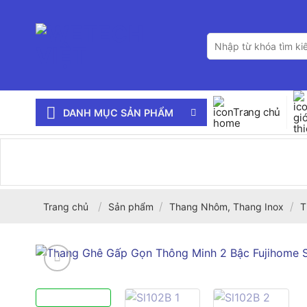
Bỏ
qua
Tìm
nội
kiếm:
dung
Trang chủ
DANH MỤC SẢN PHẨM
/
/
/
Trang chủ
Sản phẩm
Thang Nhôm, Thang Inox
T