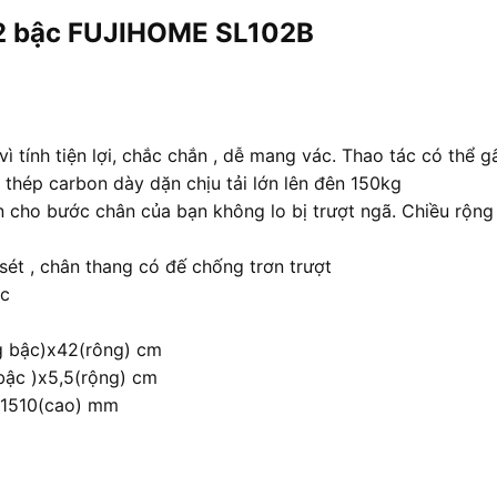
 2 bậc FUJIHOME SL102B
ì tính tiện lợi, chắc chắn , dễ mang vác. Thao tác có thể
 thép carbon dày dặn chịu tải lớn lên đên 150kg
 cho bước chân của bạn không lo bị trượt ngã. Chiều rộng 
sét , chân thang có đế chống trơn trượt
ậc
ng bậc)x42(rông) cm
 bậc )x5,5(rộng) cm
 x1510(cao) mm