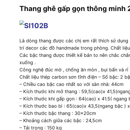
Thang ghê gấp gọn thông minh
Là dòng thang được các chị em rất thích sử dụng v
trí decor các đồ handmade trong phòng. Chất liệu
Các bậc thang được thiết kế bản to nên chắc chắn
xuống .
Công nghệ đúc mờ , chống ăn mòn , bụi bẩn và rỉ 
Chất liệu thép carbon sơn tĩnh điện – Số bậc: 2 b
– Chiều cao bậc cao nhất so với sàn nhà: 44cm
– Kích thước khi mở thang : 59,5(cao)x 41,5(nga
– Kích thước khi gấp gọn : 64(cao) x 41.5( ngang
– Kích thước bao bì : 65(cao)x 43,5(ngang bậc )
– Kích thước bậc thang : 30x20cm
– Khoảng cách giữa các bậc : 24,5cm
– Tải trọng : 150 kg