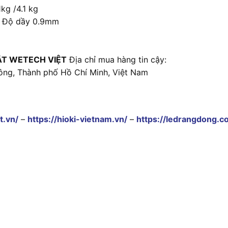
kg /4.1 kg
 , Độ dầy 0.9mm
ẬT WETECH VIỆT
Địa chỉ mua hàng tin cậy:
ông, Thành phố Hồ Chí Minh, Việt Nam
t.vn/
–
https://hioki-vietnam.vn/
–
https://ledrangdong.c