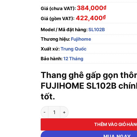
384,000
₫
Giá (chưa VAT):
₫
422,400
Giá (gồm VAT):
Model / Mã đặt hàng:
SL102B
Thương hiệu:
Fujihome
Xuất xứ:
Trung Quốc
Bảo hành:
12 Tháng
Thang ghê gấp gọn thô
FUJIHOME SL102B chính
tốt.
Thang ghê gấp gọn thông minh 2 bậc FUJIHO
THÊM VÀO GIỎ HÀ
MUA NGAY