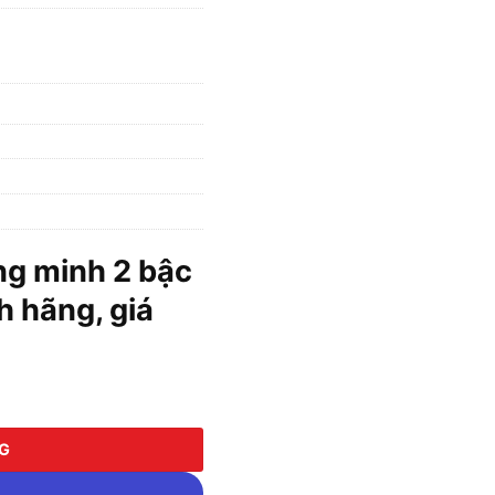
ng minh 2 bậc
 hãng, giá
ME SL102B số lượng
NG