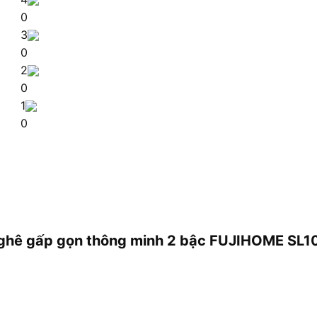
0
3
0
2
0
1
0
g ghê gấp gọn thông minh 2 bậc FUJIHOME SL1