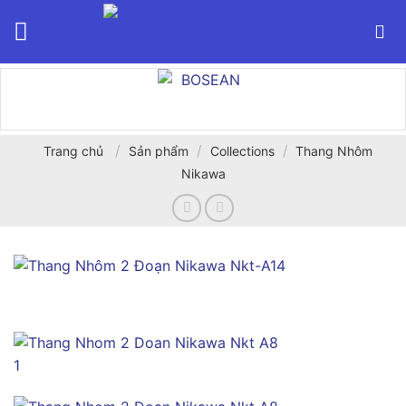
Bỏ
qua
nội
dung
/
/
/
Trang chủ
Sản phẩm
Collections
Thang Nhôm
Nikawa