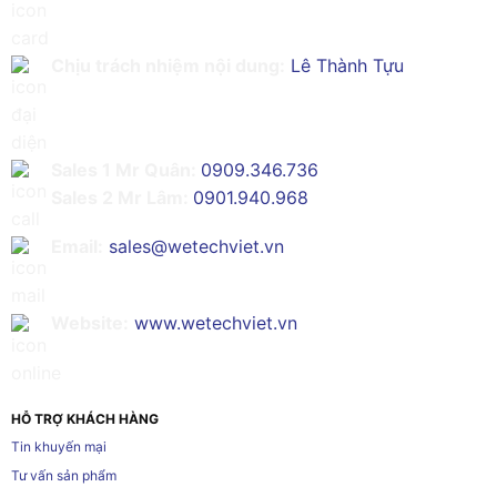
Chịu trách nhiệm nội dung:
Lê Thành Tựu
Sales 1 Mr Quân:
0909.346.736
Sales 2 Mr Lâm:
0901.940.968
Email:
sales@wetechviet.vn
Website:
www.wetechviet.vn
HỖ TRỢ KHÁCH HÀNG
Tin khuyến mại
Tư vấn sản phẩm