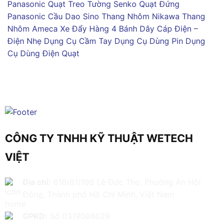
Panasonic
Quạt Treo Tường Senko
Quạt Đứng
Panasonic
Cầu Dao Sino
Thang Nhôm Nikawa
Thang
Nhôm Ameca
Xe Đẩy Hàng 4 Bánh
Dây Cáp Điện –
Điện Nhẹ
Dụng Cụ Cầm Tay
Dụng Cụ Dùng Pin
Dụng
Cụ Dùng Điện
Quạt
CÔNG TY TNHH KỸ THUẬT WETECH
VIỆT
Địa chỉ:
616/61/198 Lê Đức Thọ, Phường An Hội
Đông, Thành phố Hồ Chí Minh, Việt Nam
GPKD:
Số 0319086629