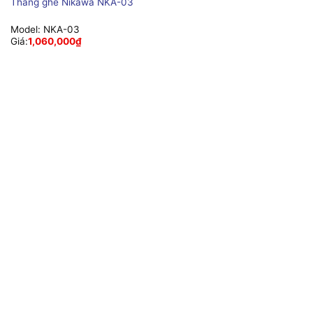
Thang ghế Nikawa NKA-03
Model:
NKA-03
Giá:
1,060,000
₫