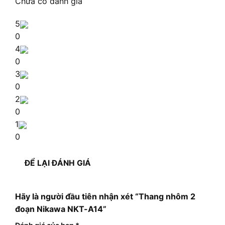
Chưa có đánh giá
5
0
4
0
3
0
2
0
1
0
ĐỂ LẠI ĐÁNH GIÁ
Hãy là người đầu tiên nhận xét “Thang nhôm 2
đoạn Nikawa NKT-A14”