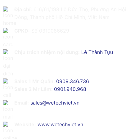
Địa chỉ:
616/61/198 Lê Đức Thọ, Phường An Hội
Đông, Thành phố Hồ Chí Minh, Việt Nam
GPKD:
Số 0319086629
Chịu trách nhiệm nội dung:
Lê Thành Tựu
Sales 1 Mr Quân:
0909.346.736
Sales 2 Mr Lâm:
0901.940.968
Email:
sales@wetechviet.vn
Website:
www.wetechviet.vn