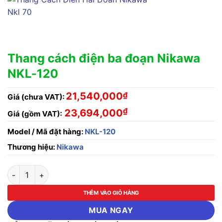
Thang cách điện ba đoạn Nikawa
NKL-120
21,540,000
₫
Giá (chưa VAT):
₫
23,694,000
Giá (gồm VAT):
Model / Mã đặt hàng:
NKL-120
Thương hiệu:
Nikawa
Thang cách điện ba đoạn Nikawa NKL-120 số lượng
THÊM VÀO GIỎ HÀNG
MUA NGAY