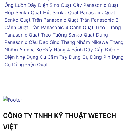
Ống Luồn Dây Điện Sino
Quạt Cây Panasonic
Quạt
Hộp Senko
Quạt Hút Senko
Quạt Panasonic
Quạt
Senko
Quạt Trần Panasonic
Quạt Trần Panasonic 3
Cánh
Quạt Trần Panasonic 4 Cánh
Quạt Treo Tường
Panasonic
Quạt Treo Tường Senko
Quạt Đứng
Panasonic
Cầu Dao Sino
Thang Nhôm Nikawa
Thang
Nhôm Ameca
Xe Đẩy Hàng 4 Bánh
Dây Cáp Điện –
Điện Nhẹ
Dụng Cụ Cầm Tay
Dụng Cụ Dùng Pin
Dụng
Cụ Dùng Điện
Quạt
CÔNG TY TNHH KỸ THUẬT WETECH
VIỆT