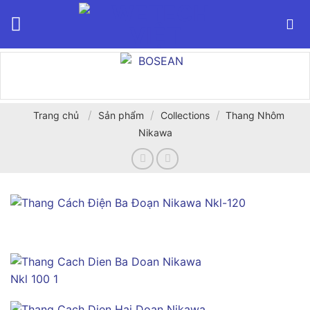
Bỏ
qua
nội
dung
/
/
/
Trang chủ
Sản phẩm
Collections
Thang Nhôm
Nikawa