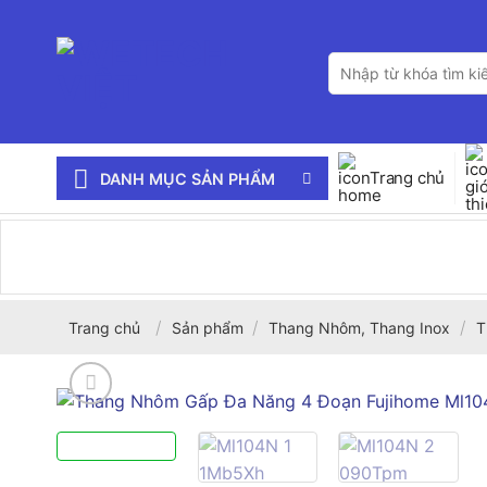
Bỏ
qua
Tìm
nội
kiếm:
dung
Trang chủ
DANH MỤC SẢN PHẨM
/
/
/
Trang chủ
Sản phẩm
Thang Nhôm, Thang Inox
T