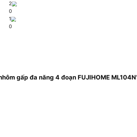
2
0
1
0
ng nhôm gấp đa năng 4 đoạn FUJIHOME ML104N