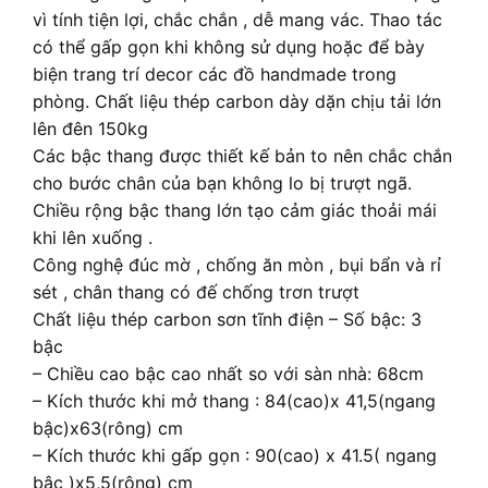
vì tính tiện lợi, chắc chắn , dễ mang vác. Thao tác
có thể gấp gọn khi không sử dụng hoặc để bày
biện trang trí decor các đồ handmade trong
phòng. Chất liệu thép carbon dày dặn chịu tải lớn
lên đên 150kg
Các bậc thang được thiết kế bản to nên chắc chắn
cho bước chân của bạn không lo bị trượt ngã.
Chiều rộng bậc thang lớn tạo cảm giác thoải mái
khi lên xuống .
Công nghệ đúc mờ , chống ăn mòn , bụi bẩn và rỉ
sét , chân thang có đế chống trơn trượt
Chất liệu thép carbon sơn tĩnh điện – Số bậc: 3
bậc
– Chiều cao bậc cao nhất so với sàn nhà: 68cm
– Kích thước khi mở thang : 84(cao)x 41,5(ngang
bậc)x63(rông) cm
– Kích thước khi gấp gọn : 90(cao) x 41.5( ngang
bậc )x5,5(rộng) cm