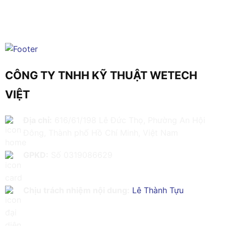
CÔNG TY TNHH KỸ THUẬT WETECH
VIỆT
Địa chỉ:
616/61/198 Lê Đức Thọ, Phường An Hội
Đông, Thành phố Hồ Chí Minh, Việt Nam
GPKD:
Số 0319086629
Chịu trách nhiệm nội dung:
Lê Thành Tựu