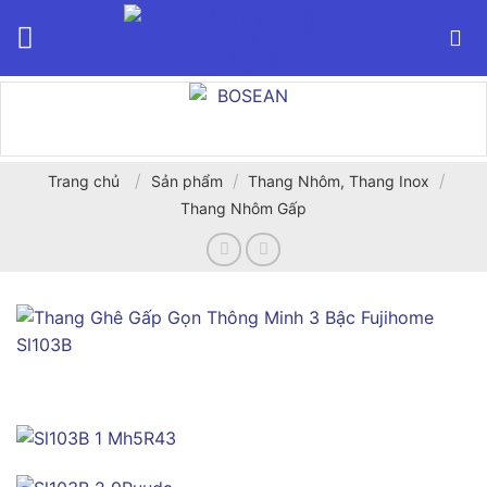
Bỏ
qua
nội
dung
/
/
/
Trang chủ
Sản phẩm
Thang Nhôm, Thang Inox
Thang Nhôm Gấp