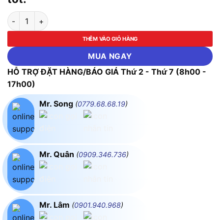
Thang ghê gấp gọn thông minh 3 bậc FUJIHOME SL103B số lư
THÊM VÀO GIỎ HÀNG
MUA NGAY
HỖ TRỢ ĐẶT HÀNG/BÁO GIÁ Thứ 2 - Thứ 7 (8h00 -
17h00)
Mr. Song
(
0779.68.68.19
)
Mr. Quân
(
0909.346.736
)
Mr. Lâm
(
0901.940.968
)