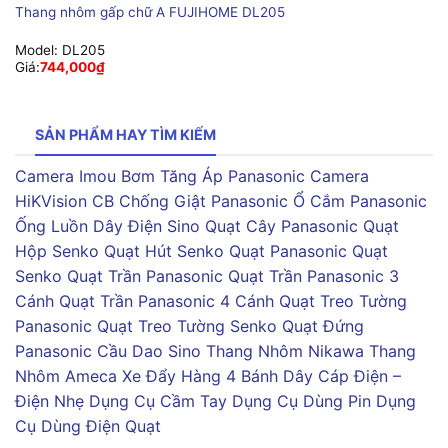
Thang nhôm gấp chữ A FUJIHOME DL205
Model:
DL205
Giá:
744,000
₫
SẢN PHẨM HAY TÌM KIẾM
Camera Imou
Bơm Tăng Áp Panasonic
Camera
HiKVision
CB Chống Giật Panasonic
Ổ Cắm Panasonic
Ống Luồn Dây Điện Sino
Quạt Cây Panasonic
Quạt
Hộp Senko
Quạt Hút Senko
Quạt Panasonic
Quạt
Senko
Quạt Trần Panasonic
Quạt Trần Panasonic 3
Cánh
Quạt Trần Panasonic 4 Cánh
Quạt Treo Tường
Panasonic
Quạt Treo Tường Senko
Quạt Đứng
Panasonic
Cầu Dao Sino
Thang Nhôm Nikawa
Thang
Nhôm Ameca
Xe Đẩy Hàng 4 Bánh
Dây Cáp Điện –
Điện Nhẹ
Dụng Cụ Cầm Tay
Dụng Cụ Dùng Pin
Dụng
Cụ Dùng Điện
Quạt