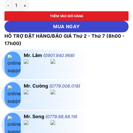
Súng vặn bu lông khí nén INGCO-AIW341301 số lượng
THÊM VÀO GIỎ HÀNG
MUA NGAY
HỖ TRỢ ĐẶT HÀNG/BÁO GIÁ Thứ 2 - Thứ 7 (8h00 -
17h00)
Mr. Lâm
(
0901.940.968
)
Mr. Cường
(
0779.008.018
)
Mr. Song
(
0779.68.68.19
)