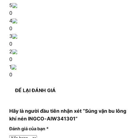
5
0
4
0
3
0
2
0
1
0
ĐỂ LẠI ĐÁNH GIÁ
Hãy là người đầu tiên nhận xét “Súng vặn bu lông
khí nén INGCO-AIW341301”
Đánh giá của bạn
*