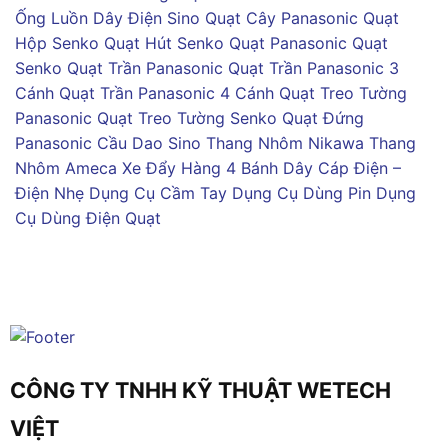
Ống Luồn Dây Điện Sino
Quạt Cây Panasonic
Quạt
Hộp Senko
Quạt Hút Senko
Quạt Panasonic
Quạt
Senko
Quạt Trần Panasonic
Quạt Trần Panasonic 3
Cánh
Quạt Trần Panasonic 4 Cánh
Quạt Treo Tường
Panasonic
Quạt Treo Tường Senko
Quạt Đứng
Panasonic
Cầu Dao Sino
Thang Nhôm Nikawa
Thang
Nhôm Ameca
Xe Đẩy Hàng 4 Bánh
Dây Cáp Điện –
Điện Nhẹ
Dụng Cụ Cầm Tay
Dụng Cụ Dùng Pin
Dụng
Cụ Dùng Điện
Quạt
CÔNG TY TNHH KỸ THUẬT WETECH
VIỆT