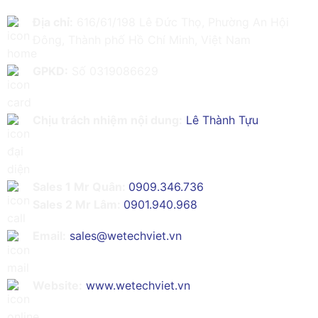
Địa chỉ:
616/61/198 Lê Đức Thọ, Phường An Hội
Đông, Thành phố Hồ Chí Minh, Việt Nam
GPKD:
Số 0319086629
Chịu trách nhiệm nội dung:
Lê Thành Tựu
Sales 1 Mr Quân:
0909.346.736
Sales 2 Mr Lâm:
0901.940.968
Email:
sales@wetechviet.vn
Website:
www.wetechviet.vn