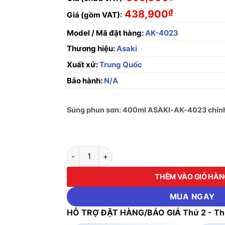
₫
438,900
Giá (gồm VAT):
Model / Mã đặt hàng:
AK-4023
Thương hiệu:
Asaki
Xuất xứ:
Trung Quốc
Bảo hành:
N/A
Súng phun sơn: 400ml ASAKI-AK-4023 chính 
Súng phun sơn: 400ml ASAKI-AK-4023 số l
THÊM VÀO GIỎ HÀ
MUA NGAY
HỖ TRỢ ĐẶT HÀNG/BÁO GIÁ Thứ 2 - Thứ