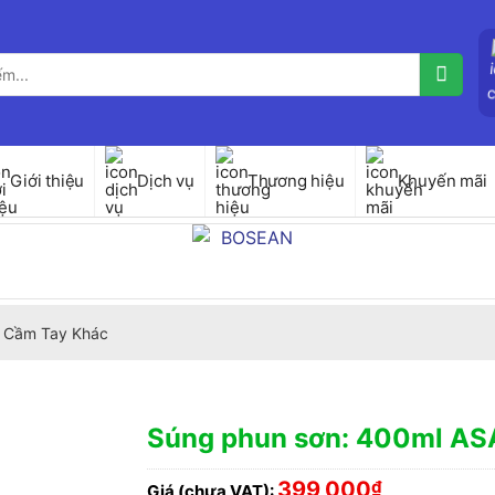
Giới thiệu
Dịch vụ
Thương hiệu
Khuyến mãi
 Cầm Tay Khác
Súng phun sơn: 400ml A
399,000
₫
Giá (chưa VAT):