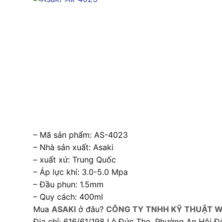
– Mã sản phẩm: AS-4023
– Nhà sản xuất: Asaki
– xuất xứ: Trung Quốc
– Áp lực khí: 3.0-5.0 Mpa
– Đầu phun: 1.5mm
– Quy cách: 400ml
Mua
ASAKI
ở đâu?
CÔNG TY TNHH KỸ THUẬT W
Địa chỉ: 616/61/198 Lê Đức Thọ, Phường An Hội Đ