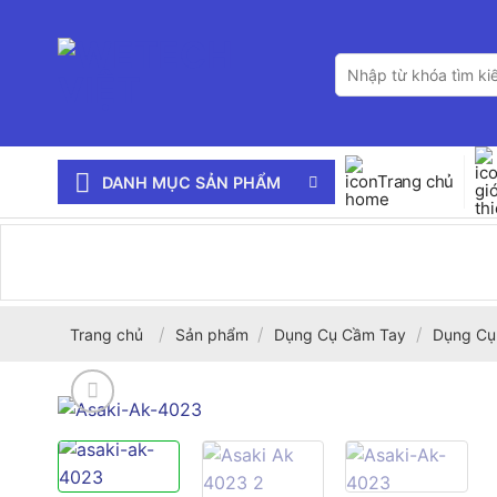
Bỏ
qua
Tìm
nội
kiếm:
dung
Trang chủ
DANH MỤC SẢN PHẨM
/
/
/
Trang chủ
Sản phẩm
Dụng Cụ Cầm Tay
Dụng Cụ