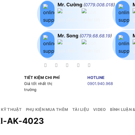
Mr. Cường
(
0779.008.018
)
Mr. Song
(
0779.68.68.19
)
TIẾT KIỆM CHI PHÍ
HOTLINE
g
Giá tốt nhất thị
0901.940.968
trường
 KỸ THUẬT
PHỤ KIỆN MUA THÊM
TÀI LIỆU
VIDEO
BÌNH LUẬN 
KI-AK-4023