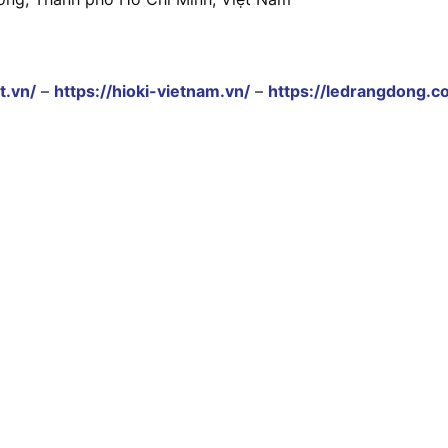
t.vn/
–
https://hioki-vietnam.vn/
–
https://ledrangdong.c