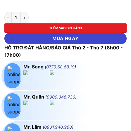
Thùng đồ nghề bằng sắt 3 ngăn ASAKI-AK-9957 số lượng
THÊM VÀO GIỎ HÀNG
MUA NGAY
HỖ TRỢ ĐẶT HÀNG/BÁO GIÁ Thứ 2 - Thứ 7 (8h00 -
17h00)
Mr. Song
(
0779.68.68.19
)
Mr. Quân
(
0909.346.736
)
Mr. Lâm
(
0901.940.968
)