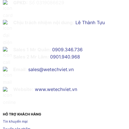
GPKD:
Số 0319086629
Chịu trách nhiệm nội dung:
Lê Thành Tựu
Sales 1 Mr Quân:
0909.346.736
Sales 2 Mr Lâm:
0901.940.968
Email:
sales@wetechviet.vn
Website:
www.wetechviet.vn
HỖ TRỢ KHÁCH HÀNG
Tin khuyến mại
Tư vấn sản phẩm