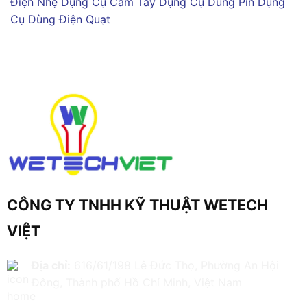
Điện Nhẹ
Dụng Cụ Cầm Tay
Dụng Cụ Dùng Pin
Dụng
Cụ Dùng Điện
Quạt
CÔNG TY TNHH KỸ THUẬT WETECH
VIỆT
Địa chỉ:
616/61/198 Lê Đức Thọ, Phường An Hội
Đông, Thành phố Hồ Chí Minh, Việt Nam