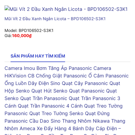
Mũi Vít 2 Đầu Xanh Ngắn Licota – BPD106502-S3K1
Model:
BPD106502-S3K1
Giá:
160,000
₫
SẢN PHẨM HAY TÌM KIẾM
Camera Imou
Bơm Tăng Áp Panasonic
Camera
HiKVision
CB Chống Giật Panasonic
Ổ Cắm Panasonic
Ống Luồn Dây Điện Sino
Quạt Cây Panasonic
Quạt
Hộp Senko
Quạt Hút Senko
Quạt Panasonic
Quạt
Senko
Quạt Trần Panasonic
Quạt Trần Panasonic 3
Cánh
Quạt Trần Panasonic 4 Cánh
Quạt Treo Tường
Panasonic
Quạt Treo Tường Senko
Quạt Đứng
Panasonic
Cầu Dao Sino
Thang Nhôm Nikawa
Thang
Nhôm Ameca
Xe Đẩy Hàng 4 Bánh
Dây Cáp Điện –