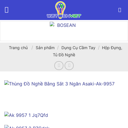
Bỏ
qua
nội
dung
/
/
/
Trang chủ
Sản phẩm
Dụng Cụ Cầm Tay
Hộp Đựng,
Tủ Đồ Nghề