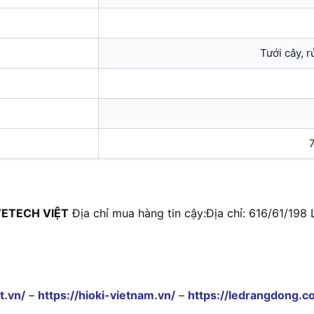
Tưới cây, r
7
ETECH VIỆT
Địa chỉ mua hàng tin cậy:
Địa chỉ: 616/61/19
t.vn/
–
https://hioki-vietnam.vn/
–
https://ledrangdong.c