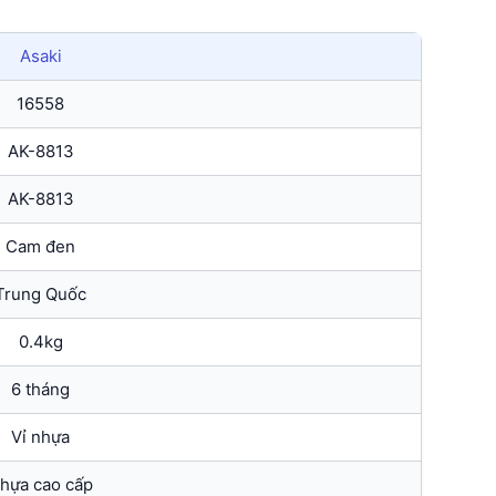
Asaki
16558
AK-8813
AK-8813
Cam đen
Trung Quốc
0.4kg
6 tháng
Vỉ nhựa
hựa cao cấp