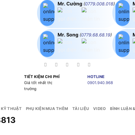
Mr. Cường
(
0779.008.018
)
Mr. Song
(
0779.68.68.19
)
TIẾT KIỆM CHI PHÍ
HOTLINE
g
Giá tốt nhất thị
0901.940.968
trường
 KỸ THUẬT
PHỤ KIỆN MUA THÊM
TÀI LIỆU
VIDEO
BÌNH LUẬN 
8813