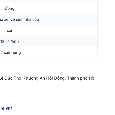
Đồng
ửa xe, vệ sinh nhà của
cái
12 cái/hộp
2 cái/thùng
8 Lê Đức Thọ, Phường An Hội Đông, Thành phố Hồ
om.vn/