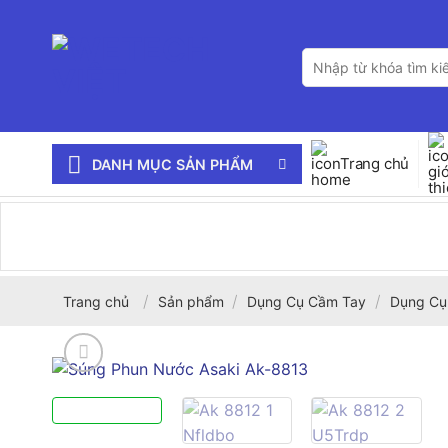
Bỏ
qua
Tìm
nội
kiếm:
dung
Trang chủ
DANH MỤC SẢN PHẨM
/
/
/
Trang chủ
Sản phẩm
Dụng Cụ Cầm Tay
Dụng Cụ