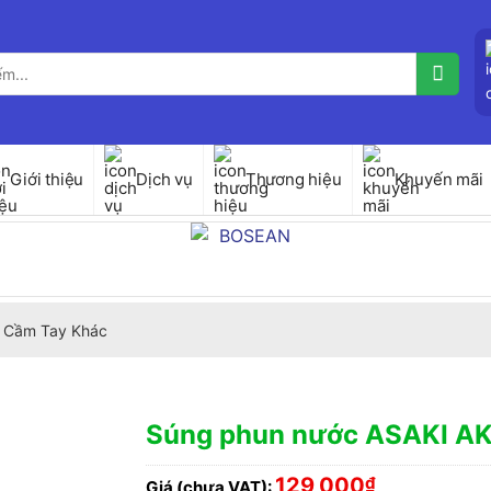
Giới thiệu
Dịch vụ
Thương hiệu
Khuyến mãi
 Cầm Tay Khác
Súng phun nước ASAKI A
129,000
₫
Giá (chưa VAT):