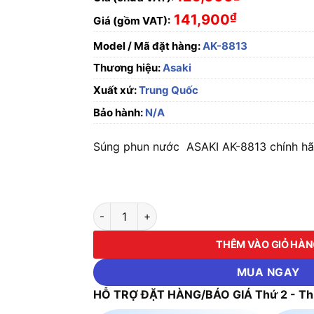
₫
141,900
Giá (gồm VAT):
Model / Mã đặt hàng:
AK-8813
Thương hiệu:
Asaki
Xuất xứ:
Trung Quốc
Bảo hành:
N/A
Súng phun nước ASAKI AK-8813 chính hãn
Súng phun nước ASAKI AK-8813 số lượng
THÊM VÀO GIỎ HÀ
MUA NGAY
HỖ TRỢ ĐẶT HÀNG/BÁO GIÁ Thứ 2 - Thứ